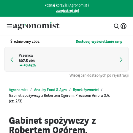
Poznaj korzyści Agronomist i
zarejestruj się!
Średnie ceny zbóż
Dostosuj wyświetlanie ceny
Pszenica
807.5 zł/t
+
0.42%
Więcej cen dostępnych po rejestracji
Agronomist
Analizy Food & Agro
Rynek żywności
Gabinet spożywczy z Robertem Ogórem, Prezesem Ambra S.A.
(cz. 2/3)
Gabinet spożywczy z
Robertem Ogórem,