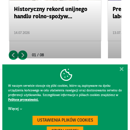
Historyczny rekord unijnego
Precyz
handlu rolno-spożyw...
labora
14.07.2026
13.07.2026
01 / 08
W naszym serwisie stosuje się pliki cookies, które są zapisywane na dysku
urządzenia końcowego w celu ułatwienia nawigacji oraz dostosowania serwisu do
preferencji użytkownika. Szczegółowe informacje o plikach cookies znajdziesz w
Polityce prywatności.
KONTAKT
Więcej
REGULAMIN STRONY
POLITYKA PRYWATNOŚCI
USTAWIENIA PLIKÓW COOKIES
RODO