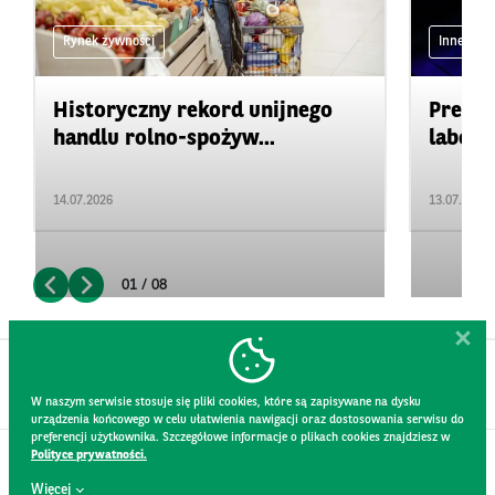
Rynek żywności
Inne
Historyczny rekord unijnego
Precyz
handlu rolno-spożyw...
labora
14.07.2026
13.07.2026
01 / 08
W naszym serwisie stosuje się pliki cookies, które są zapisywane na dysku
urządzenia końcowego w celu ułatwienia nawigacji oraz dostosowania serwisu do
preferencji użytkownika. Szczegółowe informacje o plikach cookies znajdziesz w
Polityce prywatności.
KONTAKT
Więcej
REGULAMIN STRONY