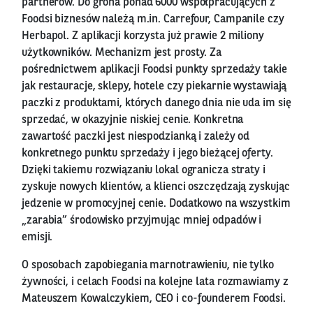
partnerów. Do grona ponad 6000 współpracujących z
Foodsi biznesów należą m.in. Carrefour, Campanile czy
Herbapol. Z aplikacji korzysta już prawie 2 miliony
użytkowników. Mechanizm jest prosty. Za
pośrednictwem aplikacji Foodsi punkty sprzedaży takie
jak restauracje, sklepy, hotele czy piekarnie wystawiają
paczki z produktami, których danego dnia nie uda im się
sprzedać, w okazyjnie niskiej cenie. Konkretna
zawartość paczki jest niespodzianką i zależy od
konkretnego punktu sprzedaży i jego bieżącej oferty.
Dzięki takiemu rozwiązaniu lokal ogranicza straty i
zyskuje nowych klientów, a klienci oszczędzają zyskując
jedzenie w promocyjnej cenie. Dodatkowo na wszystkim
„zarabia” środowisko przyjmując mniej odpadów i
emisji.
O sposobach zapobiegania marnotrawieniu, nie tylko
żywności, i celach Foodsi na kolejne lata rozmawiamy z
Mateuszem Kowalczykiem, CEO i co-founderem Foodsi.