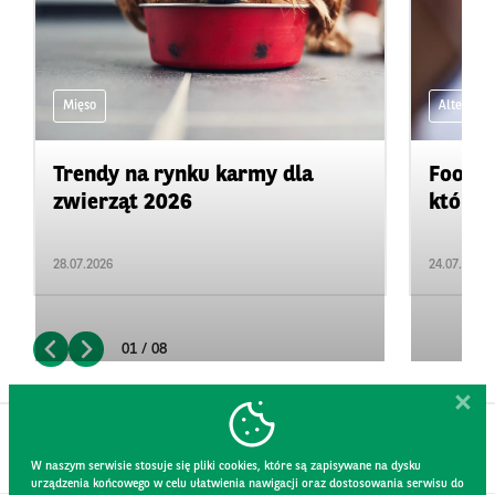
Mięso
Alternaty
Trendy na rynku karmy dla
Food b
zwierząt 2026
które s
28.07.2026
24.07.2026
01 / 08
W naszym serwisie stosuje się pliki cookies, które są zapisywane na dysku
urządzenia końcowego w celu ułatwienia nawigacji oraz dostosowania serwisu do