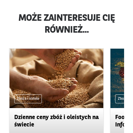
MOŻE ZAINTERESUJE CIĘ
RÓWNIEŻ...
Zboża i oleiste
Zboża i ol
Dzienne ceny zbóż i oleistych na
Food&A
świecie
Inform