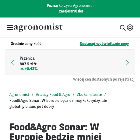
Poznaj korzyści Agronomist i
zarejestruj się!
Średnie ceny zbóż
Dostosuj wyświetlanie ceny
Pszenica
807.5 zł/t
+
0.42%
Więcej cen dostępnych po rejestracji
Agronomist
Analizy Food & Agro
Zboża i oleiste
Food&Agro Sonar: W Europie będzie mniej kukurydzy, ale
globalny bilans jest dobry
Food&Agro Sonar: W
Europie będzie mniej