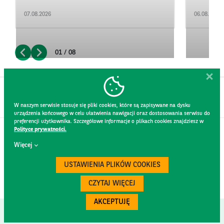
07.08.2026
06.08.2026
01 / 08
W naszym serwisie stosuje się pliki cookies, które są zapisywane na dysku
urządzenia końcowego w celu ułatwienia nawigacji oraz dostosowania serwisu do
preferencji użytkownika. Szczegółowe informacje o plikach cookies znajdziesz w
Polityce prywatności.
KONTAKT
Więcej
REGULAMIN STRONY
POLITYKA PRYWATNOŚCI
USTAWIENIA PLIKÓW COOKIES
RODO
BEZPIECZEŃSTWO
CZYTAJ WIĘCEJ
AKCEPTUJĘ
Created by
300.codes