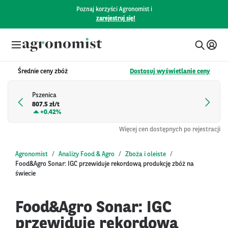
Poznaj korzyści Agronomist i
zarejestruj się!
Średnie ceny zbóż
Dostosuj wyświetlanie ceny
Pszenica
807.5 zł/t
+
0.42%
Więcej cen dostępnych po rejestracji
Agronomist
Analizy Food & Agro
Zboża i oleiste
Food&Agro Sonar: IGC przewiduje rekordową produkcję zbóż na
świecie
Food&Agro Sonar: IGC
przewiduje rekordową