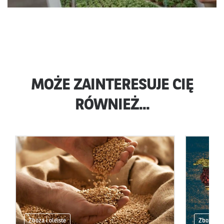
MOŻE ZAINTERESUJE CIĘ
RÓWNIEŻ...
Zboża i oleiste
Zboża i ol