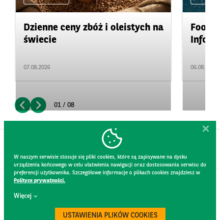
Dzienne ceny zbóż i oleistych na
Food&A
świecie
Inform
07.08.2026
06.08.2026
01 / 08
W naszym serwisie stosuje się pliki cookies, które są zapisywane na dysku
urządzenia końcowego w celu ułatwienia nawigacji oraz dostosowania serwisu do
preferencji użytkownika. Szczegółowe informacje o plikach cookies znajdziesz w
Polityce prywatności.
KONTAKT
Więcej
REGULAMIN STRONY
POLITYKA PRYWATNOŚCI
USTAWIENIA PLIKÓW COOKIES