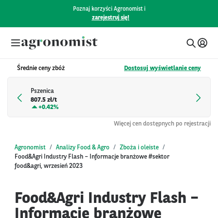
Poznaj korzyści Agronomist i
zarejestruj się!
Średnie ceny zbóż
Dostosuj wyświetlanie ceny
Pszenica
807.5 zł/t
+
0.42%
Więcej cen dostępnych po rejestracji
Agronomist
Analizy Food & Agro
Zboża i oleiste
Food&Agri Industry Flash – Informacje branżowe #sektor
food&agri, wrzesień 2023
Food&Agri Industry Flash –
Informacje branżowe