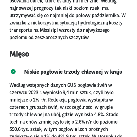
usuwania barek, które osiadły na mieliźnie. Według
najnowszej prognozy tak niski poziom rzeki ma
utrzymywać się co najmniej do połowy października. W
związku z niekorzystną sytuacją hydrologiczną koszty
transportu na Missisipi wzrosły do najwyższego
poziomu od zeszłorocznych szczytów.
Mięso
Niskie pogłowie trzody chlewnej w kraju
Według wstępnych danych GUS pogłowie świń w
czerwcu 2023 r. wyniosło 9,4 mln sztuk, czyli było
mniejsze o 2% r/r. Redukcja pogłowia wystąpiła w
czterech grupach świń, w szczególności w grupie
trzody chlewnej na ubój, gdzie wyniosła 4,8%. Stado
loch na chów zmniejszyło się o 2,6% r/r do poziomu
590,6 tys. sztuk, w tym pogłowie loch prośnych
zwiększyło się o 1% do 421,9 tys. sztuk. W stosunku do