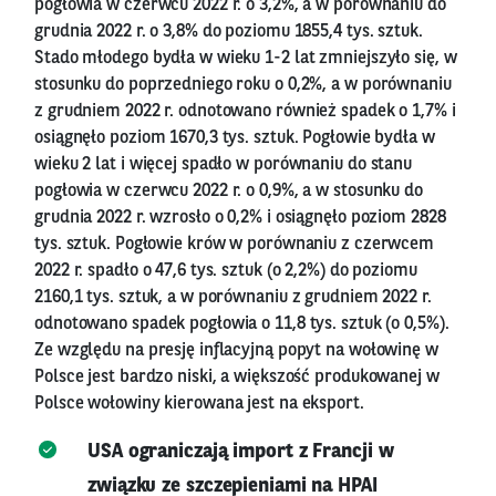
pogłowia w czerwcu 2022 r. o 3,2%, a w porównaniu do
grudnia 2022 r. o 3,8% do poziomu 1855,4 tys. sztuk.
Stado młodego bydła w wieku 1-2 lat zmniejszyło się, w
stosunku do poprzedniego roku o 0,2%, a w porównaniu
z grudniem 2022 r. odnotowano również spadek o 1,7% i
osiągnęło poziom 1670,3 tys. sztuk. Pogłowie bydła w
wieku 2 lat i więcej spadło w porównaniu do stanu
pogłowia w czerwcu 2022 r. o 0,9%, a w stosunku do
grudnia 2022 r. wzrosło o 0,2% i osiągnęło poziom 2828
tys. sztuk. Pogłowie krów w porównaniu z czerwcem
2022 r. spadło o 47,6 tys. sztuk (o 2,2%) do poziomu
2160,1 tys. sztuk, a w porównaniu z grudniem 2022 r.
odnotowano spadek pogłowia o 11,8 tys. sztuk (o 0,5%).
Ze względu na presję inflacyjną popyt na wołowinę w
Polsce jest bardzo niski, a większość produkowanej w
Polsce wołowiny kierowana jest na eksport.
USA ograniczają import z Francji w
związku ze szczepieniami na HPAI