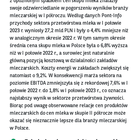
z opóźnionym spadkiem cen skupu mleka znalazły
swoje odzwierciedlanie w pogorszeniu wyników branży
mleczarskiej w I półroczu. Według danych Pont-Info
przychody sektora przetwórstwa mleka w I połowie
2023 r. wyniosły 27,2 mld PLN i były o 4,4% mniejsze niż
w analogicznym okresie 2022 r. W tym samym okresie
średnia cena skupu mleka w Polsce była o 6,8% wyższa
niż w I połowie 2022 r., a surowiec jest naturalnie
główną pozycją kosztową w działalności zakładów
mleczarskich. Koszty energii w zakładach zwiększył się
natomiast o 9,2%. W konsekwencji marża sektora na
poziomie EBITDA zmniejszyła się z rekordowej 7,6% w I
połowie 2022 r. do 1,8% w I połowie 2023 r., co oznacza
najsłabszy wynik w sektorze przetwórstwa żywności.
Biorąc pod uwagę obserwowane relacje cen produktów
mleczarskich do cen mleka w skupie II półrocze może
okazać się nieznacznie lepsze dla branży mleczarskiej
w Polsce.