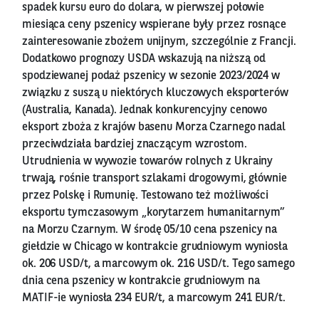
spadek kursu euro do dolara, w pierwszej połowie
miesiąca ceny pszenicy wspierane były przez rosnące
zainteresowanie zbożem unijnym, szczególnie z Francji.
Dodatkowo prognozy USDA wskazują na niższą od
spodziewanej podaż pszenicy w sezonie 2023/2024 w
związku z suszą u niektórych kluczowych eksporterów
(Australia, Kanada). Jednak konkurencyjny cenowo
eksport zboża z krajów basenu Morza Czarnego nadal
przeciwdziała bardziej znaczącym wzrostom.
Utrudnienia w wywozie towarów rolnych z Ukrainy
trwają, rośnie transport szlakami drogowymi, głównie
przez Polskę i Rumunię. Testowano też możliwości
eksportu tymczasowym „korytarzem humanitarnym”
na Morzu Czarnym. W środę 05/10 cena pszenicy na
giełdzie w Chicago w kontrakcie grudniowym wyniosła
ok. 206 USD/t, a marcowym ok. 216 USD/t. Tego samego
dnia cena pszenicy w kontrakcie grudniowym na
MATIF-ie wyniosła 234 EUR/t, a marcowym 241 EUR/t.