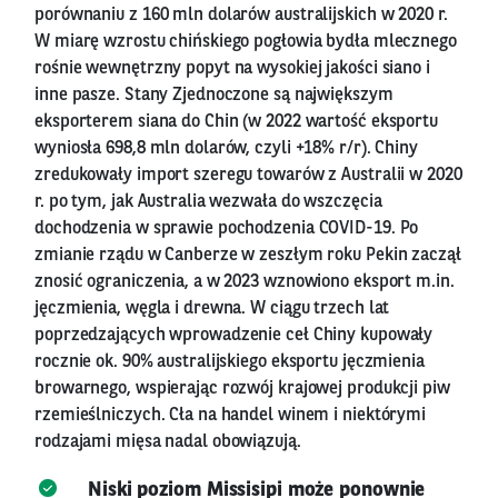
porównaniu z 160 mln dolarów australijskich w 2020 r.
W miarę wzrostu chińskiego pogłowia bydła mlecznego
rośnie wewnętrzny popyt na wysokiej jakości siano i
inne pasze. Stany Zjednoczone są największym
eksporterem siana do Chin (w 2022 wartość eksportu
wyniosła 698,8 mln dolarów, czyli +18% r/r). Chiny
zredukowały import szeregu towarów z Australii w 2020
r. po tym, jak Australia wezwała do wszczęcia
dochodzenia w sprawie pochodzenia COVID-19. Po
zmianie rządu w Canberze w zeszłym roku Pekin zaczął
znosić ograniczenia, a w 2023 wznowiono eksport m.in.
jęczmienia, węgla i drewna. W ciągu trzech lat
poprzedzających wprowadzenie ceł Chiny kupowały
rocznie ok. 90% australijskiego eksportu jęczmienia
browarnego, wspierając rozwój krajowej produkcji piw
rzemieślniczych. Cła na handel winem i niektórymi
rodzajami mięsa nadal obowiązują.
Niski poziom Missisipi może ponownie