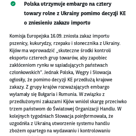
Polska utrzymuje embargo na cztery
towary rolne z Ukrainy pomimo decyzji KE
o zniesieniu zakazu importu
Komisja Europejska 16.09. zniosła zakaz importu
pszenicy, kukurydzy, rzepaku i słonecznika z Ukrainy.
Kijów ma wprowadzić „skuteczne środki kontroli
eksportu czterech grup towarów, aby zapobiec
zakłóceniom rynku w sąsiadujących państwach
członkowskich”. Jednak Polska, Węgry i Słowacja
ogłosiły, że pomimo decyzji KE przedłużą krajowe
zakazy. Z grupy krajów rozważających embargo
wyłamały się Bułgaria i Rumunia. W związku z
przedłużonymi zakazami Kijów wniósł skargę przeciwko
trzem państwom do Światowej Organizacji Handlu. W
kolejnych tygodniach Słowacja poinformowała, że
uzgodniła z Ukrainą utworzenie systemu handlu
zbożem opartego na wydawaniu i kontrolowaniu