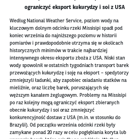
ograniczyć eksport kukurydzy i soi z USA
Według National Weather Service, poziom wody na
kluczowym dolnym odcinku rzeki Missisipi spadł pod
koniec września do najniższego poziomu w historii
pomiarów i prawdopodobnie utrzyma się w okolicach
historycznych minimów w trakcie najbardziej
intensywnego okresu eksportu zboża z USA. Niski stan
wody spowolnił w ostatnich tygodniach transport barek
przewożących kukurydzę i soję na eksport – spedytorzy
zmniejszyli ładunki, aby zapobiec osiadaniu statków na
mieliźnie, oraz liczbę barek, poruszających się
węższym kanałem żeglugowym. Problemy na Missisipi
po raz kolejny mogą ograniczyć eksport zbieranych
obecnie kukurydzy i soi oraz zmniejszyć
konkurencyjność dostaw z USA (m.in. w stosunku do
Brazylii). Od początku września odcinki rzeki były
zamykane ponad 20 razy w celu pogłębiania koryta lub