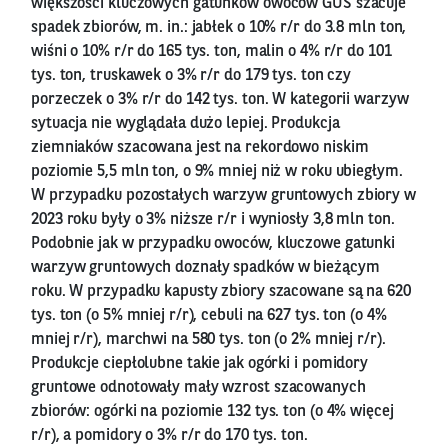
większości kluczowych gatunków owoców GUS szacuje
spadek zbiorów, m. in.: jabłek o 10% r/r do 3.8 mln ton,
wiśni o 10% r/r do 165 tys. ton, malin o 4% r/r do 101
tys. ton, truskawek o 3% r/r do 179 tys. ton czy
porzeczek o 3% r/r do 142 tys. ton. W kategorii warzyw
sytuacja nie wyglądała dużo lepiej. Produkcja
ziemniaków szacowana jest na rekordowo niskim
poziomie 5,5 mln ton, o 9% mniej niż w roku ubiegłym.
W przypadku pozostałych warzyw gruntowych zbiory w
2023 roku były o 3% niższe r/r i wyniosły 3,8 mln ton.
Podobnie jak w przypadku owoców, kluczowe gatunki
warzyw gruntowych doznały spadków w bieżącym
roku. W przypadku kapusty zbiory szacowane są na 620
tys. ton (o 5% mniej r/r), cebuli na 627 tys. ton (o 4%
mniej r/r), marchwi na 580 tys. ton (o 2% mniej r/r).
Produkcje ciepłolubne takie jak ogórki i pomidory
gruntowe odnotowały mały wzrost szacowanych
zbiorów: ogórki na poziomie 132 tys. ton (o 4% więcej
r/r), a pomidory o 3% r/r do 170 tys. ton.