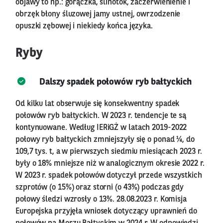
objawy to np.: gorączka, ślinotok, zaczerwienienie i
obrzęk błony śluzowej jamy ustnej, owrzodzenie
opuszki zębowej i niekiedy końca języka.
Ryby
Dalszy spadek połowów ryb bałtyckich
Od kilku lat obserwuje się konsekwentny spadek
połowów ryb bałtyckich. W 2023 r. tendencje te są
kontynuowane. Według IERiGŻ w latach 2019-2022
połowy ryb bałtyckich zmniejszyły się o ponad ¼, do
109,7 tys. t, a w pierwszych siedmiu miesiącach 2023 r.
były o 18% mniejsze niż w analogicznym okresie 2022 r.
W 2023 r. spadek połowów dotyczył przede wszystkich
szprotów (o 15%) oraz storni (o 43%) podczas gdy
połowy śledzi wzrosły o 13%. 28.08.2023 r. Komisja
Europejska przyjęła wniosek dotyczący uprawnień do