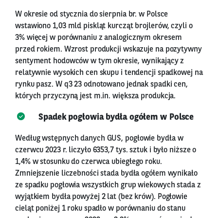
W okresie od stycznia do sierpnia br. w Polsce
wstawiono 1,03 mld piskląt kurcząt brojlerów, czyli o
3% więcej w porównaniu z analogicznym okresem
przed rokiem. Wzrost produkcji wskazuje na pozytywny
sentyment hodowców w tym okresie, wynikający z
relatywnie wysokich cen skupu i tendencji spadkowej na
rynku pasz. W q3 23 odnotowano jednak spadki cen,
których przyczyną jest m.in. większa produkcja.
Spadek pogłowia bydła ogółem w Polsce
Według wstępnych danych GUS, pogłowie bydła w
czerwcu 2023 r. liczyło 6353,7 tys. sztuk i było niższe o
1,4% w stosunku do czerwca ubiegłego roku.
Zmniejszenie liczebności stada bydła ogółem wynikało
ze spadku pogłowia wszystkich grup wiekowych stada z
wyjątkiem bydła powyżej 2 lat (bez krów). Pogłowie
cieląt poniżej 1 roku spadło w porównaniu do stanu