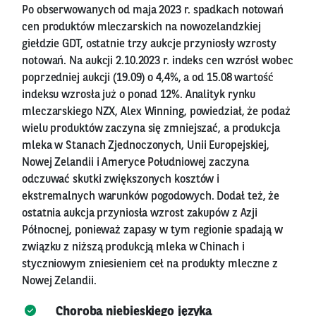
Po obserwowanych od maja 2023 r. spadkach notowań
cen produktów mleczarskich na nowozelandzkiej
giełdzie GDT, ostatnie trzy aukcje przyniosły wzrosty
notowań. Na aukcji 2.10.2023 r. indeks cen wzrósł wobec
poprzedniej aukcji (19.09) o 4,4%, a od 15.08 wartość
indeksu wzrosła już o ponad 12%. Analityk rynku
mleczarskiego NZX, Alex Winning, powiedział, że podaż
wielu produktów zaczyna się zmniejszać, a produkcja
mleka w Stanach Zjednoczonych, Unii Europejskiej,
Nowej Zelandii i Ameryce Południowej zaczyna
odczuwać skutki zwiększonych kosztów i
ekstremalnych warunków pogodowych. Dodał też, że
ostatnia aukcja przyniosła wzrost zakupów z Azji
Północnej, ponieważ zapasy w tym regionie spadają w
związku z niższą produkcją mleka w Chinach i
styczniowym zniesieniem ceł na produkty mleczne z
Nowej Zelandii.
Choroba niebieskiego języka