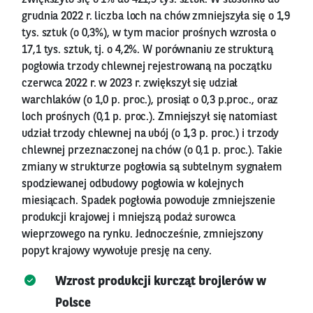
grudnia 2022 r. liczba loch na chów zmniejszyła się o 1,9
tys. sztuk (o 0,3%), w tym macior prośnych wzrosła o
17,1 tys. sztuk, tj. o 4,2%. W porównaniu ze strukturą
pogłowia trzody chlewnej rejestrowaną na początku
czerwca 2022 r. w 2023 r. zwiększył się udział
warchlaków (o 1,0 p. proc.), prosiąt o 0,3 p.proc., oraz
loch prośnych (0,1 p. proc.). Zmniejszył się natomiast
udział trzody chlewnej na ubój (o 1,3 p. proc.) i trzody
chlewnej przeznaczonej na chów (o 0,1 p. proc.). Takie
zmiany w strukturze pogłowia są subtelnym sygnałem
spodziewanej odbudowy pogłowia w kolejnych
miesiącach. Spadek pogłowia powoduje zmniejszenie
produkcji krajowej i mniejszą podaż surowca
wieprzowego na rynku. Jednocześnie, zmniejszony
popyt krajowy wywołuje presję na ceny.
Wzrost produkcji kurcząt brojlerów w
Polsce