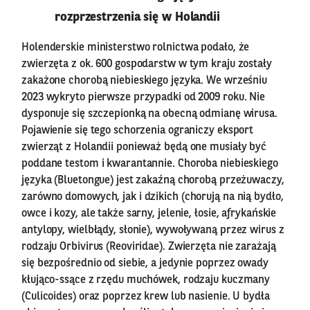
rozprzestrzenia się w Holandii
Holenderskie ministerstwo rolnictwa podało, że
zwierzęta z ok. 600 gospodarstw w tym kraju zostały
zakażone chorobą niebieskiego języka. We wrześniu
2023 wykryto pierwsze przypadki od 2009 roku. Nie
dysponuje się szczepionką na obecną odmianę wirusa.
Pojawienie się tego schorzenia ograniczy eksport
zwierząt z Holandii ponieważ będą one musiały być
poddane testom i kwarantannie. Choroba niebieskiego
języka (Bluetongue) jest zakaźną chorobą przeżuwaczy,
zarówno domowych, jak i dzikich (chorują na nią bydło,
owce i kozy, ale także sarny, jelenie, łosie, afrykańskie
antylopy, wielbłądy, słonie), wywoływaną przez wirus z
rodzaju Orbivirus (Reoviridae). Zwierzęta nie zarażają
się bezpośrednio od siebie, a jedynie poprzez owady
kłująco-ssące z rzędu muchówek, rodzaju kuczmany
(Culicoides) oraz poprzez krew lub nasienie. U bydła