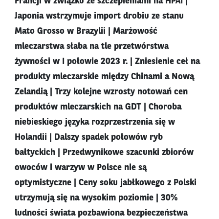
Francji w związku ze szczepieniami na HPAI |
Japonia wstrzymuje import drobiu ze stanu
Mato Grosso w Brazylii | Marżowość
mleczarstwa słaba na tle przetwórstwa
żywności w I połowie 2023 r. | Zniesienie ceł na
produkty mleczarskie między Chinami a Nową
Zelandią | Trzy kolejne wzrosty notowań cen
produktów mleczarskich na GDT | Choroba
niebieskiego języka rozprzestrzenia się w
Holandii | Dalszy spadek połowów ryb
bałtyckich | Przedwynikowe szacunki zbiorów
owoców i warzyw w Polsce nie są
optymistyczne | Ceny soku jabłkowego z Polski
utrzymują się na wysokim poziomie | 30%
ludności świata pozbawiona bezpieczeństwa