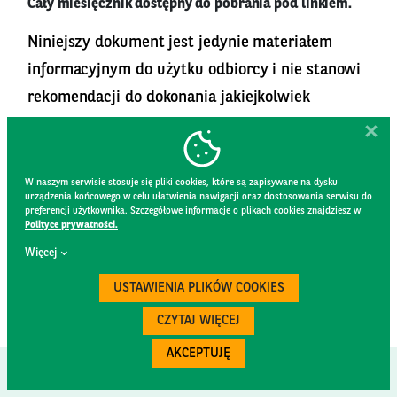
Cały miesięcznik dostępny do pobrania pod
linkiem
.
Niniejszy dokument jest jedynie materiałem
informacyjnym do użytku odbiorcy i nie stanowi
rekomendacji do dokonania jakiejkolwiek
inwestycji. Wszystkie treści w...
rozwiń
Pobierz plik: 20231005_FA
W naszym serwisie stosuje się pliki cookies, które są zapisywane na dysku
Flash_2023_wrzesień_DISTRIBUTION
urządzenia końcowego w celu ułatwienia nawigacji oraz dostosowania serwisu do
(1).pdf
preferencji użytkownika. Szczegółowe informacje o plikach cookies znajdziesz w
Polityce prywatności.
BNP Paribas Bank Polska S.A.
Więcej
USTAWIENIA PLIKÓW COOKIES
CZYTAJ WIĘCEJ
AKCEPTUJĘ
KREDYTOMAT