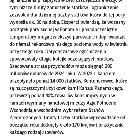
ograniczenia przepływu w celu oszczędzania wody, w
tym niższe limity zanurzenie statków i ograniczenie
zezwoleń dla dziennej liczby statków, która do tej pory
wynosiła ok. 36 na dobę. Eksperci twierdzą, że wczesny
początek pory suchej w Panamie i ponadprzeciętne
temperatury mogą zwiększyć parowanie i doprowadzić
do niemal rekordowo niskiego poziomu wody w kwietniu
przyszłego roku. Dotychczasowe ograniczenia
spowodowały długie kolejki oczekujących statków.
Szacowana strata przychodów może sięgnąć 200
milionów dolarów do 2024 roku. W 2022 r. kanałem
przepłynęło ponad 14 000 statków. Kontenerowce, które
są najczęstszymi użytkownikami Kanału Panamskiego,
przewożą ponad 40% towarów konsumpcyjnych w
ramach wymiany handlowej między Azją Północno-
Wschodnią a wschodnim wybrzeżem Stanów
Zjednoczonych. Limity liczby statków wprowadzane od
początku roku dotknęły około 170 krajów i praktycznie
każdego rodzaju towarów.