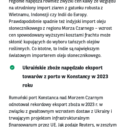
regionie napędza również zwyżki cen kawy ze względu
na utrudniony import ziaren z gatunku robusta z
Wietnamu, Indonezji czy Indii do Europy.
Prawdopodobnie spadnie też indyjski import oleju
słonecznikowego z regionu Morza Czarnego – wzrost
cen spowodowany wyższymi kosztami frachtu może
skłonić kupujących do wyboru tańszych olejów
roślinnych. Co istotne, to Indie są największym
światowym importerem oleju słonecznikowego.
Ukraińskie zboże napędzało eksport
towarów z portu w Konstancy w 2023
roku
Rumuński port Konstanca nad Morzem Czarnym
odnotował rekordowy eksport zboża w 2023 r. w
związku z gwałtownym wzrostem dostaw z Ukrainy i
trwającym projektom infrastrukturalnym
finansowanym przez UE. Jak podaje Reuters, w zeszłym