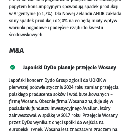
popytem konsumpcyjnym spowodują spadek produkcji
w Argentynie (o 1,7%). Dla Nowej Zelandii AHDB zakłada
silny spadek produkcji o 2,0% na co będą miały wpływ
warunki pogodowe i podejście rządu do kwestii
środowiskowych.
M&A
Japoński DyDo planuje przejęcie Wosany
Japoński koncern Dydo Group zgłosił do UOKiK w
pierwszej połowie stycznia 2024 roku zamiar przejęcia
polskiego producenta soków i wód butelkowanych –
firmę Wosana. Obecnie firma Wosana znajduje się w
posiadaniu funduszu inwestycyjnego Avallon, który
zainwestował w spółkę w 2017 roku. Przejęcie Wosany
przez DyDo wynika z chęci spółki do wejścia na
europejski rynek. Wosana jest znaczącym graczem na