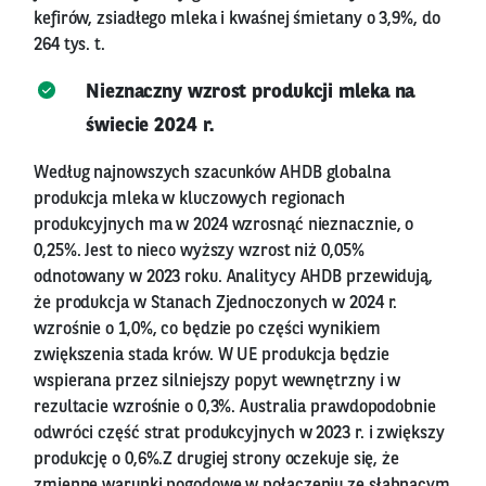
kefirów, zsiadłego mleka i kwaśnej śmietany o 3,9%, do
264 tys. t.
Nieznaczny wzrost produkcji mleka na
świecie 2024 r.
Według najnowszych szacunków AHDB globalna
produkcja mleka w kluczowych regionach
produkcyjnych ma w 2024 wzrosnąć nieznacznie, o
0,25%. Jest to nieco wyższy wzrost niż 0,05%
odnotowany w 2023 roku. Analitycy AHDB przewidują,
że produkcja w Stanach Zjednoczonych w 2024 r.
wzrośnie o 1,0%, co będzie po części wynikiem
zwiększenia stada krów. W UE produkcja będzie
wspierana przez silniejszy popyt wewnętrzny i w
rezultacie wzrośnie o 0,3%. Australia prawdopodobnie
odwróci część strat produkcyjnych w 2023 r. i zwiększy
produkcję o 0,6%.Z drugiej strony oczekuje się, że
zmienne warunki pogodowe w połączeniu ze słabnącym