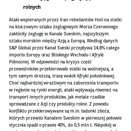
rolnych
Ataki wspieranych przez Iran rebeliantów Huti na statki
na kluczowym szlaku żeglugowym Morza Czerwonego
zakłóciły żeglugę w Kanale Sueskim, najszybszym
szlaku morskim między Azją a Europą. Według danych
S&P Global przez Kanał Sueski przepływa 14,8% całego
importu Europy oraz Bliskiego Wschodu i Afryki
Północnej. W odpowiedzi na kryzys część
przewoźników przekierowało statki na wolniejszą, a
tym samym droższą, trasę wokół Afryki południowej.
Choć najbardziej wrażliwym na zaburzenia transportu
w regionie są rynki energii, ataki wpływają również na
transport innych produktów, jak metale rzadkie
sprowadzane z Azji czy produkty rolne. Z powodu
konfliktu przekierowywane są m.in. ładunki zboża,
których przewóz Kanałem Sueskim w pierwszej połowie
stycznia spadł o prawie 40%, do 0,5 mln t. Niepokój w