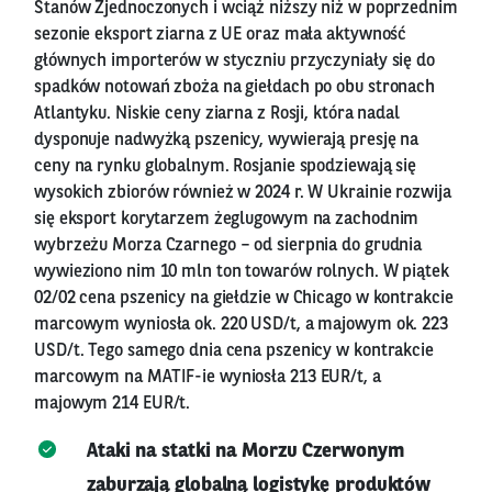
Stanów Zjednoczonych i wciąż niższy niż w poprzednim
sezonie eksport ziarna z UE oraz mała aktywność
głównych importerów w styczniu przyczyniały się do
spadków notowań zboża na giełdach po obu stronach
Atlantyku. Niskie ceny ziarna z Rosji, która nadal
dysponuje nadwyżką pszenicy, wywierają presję na
ceny na rynku globalnym. Rosjanie spodziewają się
wysokich zbiorów również w 2024 r. W Ukrainie rozwija
się eksport korytarzem żeglugowym na zachodnim
wybrzeżu Morza Czarnego – od sierpnia do grudnia
wywieziono nim 10 mln ton towarów rolnych. W piątek
02/02 cena pszenicy na giełdzie w Chicago w kontrakcie
marcowym wyniosła ok. 220 USD/t, a majowym ok. 223
USD/t. Tego samego dnia cena pszenicy w kontrakcie
marcowym na MATIF-ie wyniosła 213 EUR/t, a
majowym 214 EUR/t.
Ataki na statki na Morzu Czerwonym
zaburzają globalną logistykę produktów