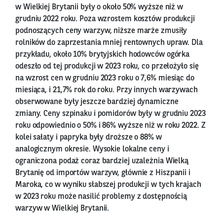
w Wielkiej Brytanii były o około 50% wyższe niż w
grudniu 2022 roku. Poza wzrostem kosztów produkcji
podnoszących ceny warzyw, niższe marże zmusiły
rolników do zaprzestania mniej rentownych upraw. Dla
przykładu, około 10% brytyjskich hodowców ogórka
odeszło od tej produkcji w 2023 roku, co przełożyło się
na wzrost cen w grudniu 2023 roku o 7,6% miesiąc do
miesiąca, i 21,7% rok do roku. Przy innych warzywach
obserwowane były jeszcze bardziej dynamiczne
zmiany. Ceny szpinaku i pomidorów były w grudniu 2023
roku odpowiednio o 50% i 86% wyższe niż w roku 2022. Z
kolei sałaty i papryka były droższe o 88% w
analogicznym okresie. Wysokie lokalne ceny i
ograniczona podaż coraz bardziej uzależnia Wielką
Brytanię od importów warzyw, głównie z Hiszpanii i
Maroka, co w wyniku słabszej produkcji w tych krajach
w 2023 roku może nasilić problemy z dostępnością
warzyw w Wielkiej Brytanii.