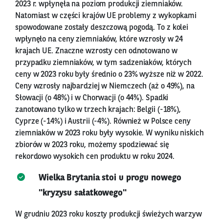
2023 r. wpłynęła na poziom produkcji ziemniaków.
Natomiast w części krajów UE problemy z wykopkami
spowodowane zostały deszczową pogodą. To z kolei
wpłynęło na ceny ziemniaków, które wzrosły w 24
krajach UE. Znaczne wzrosty cen odnotowano w
przypadku ziemniaków, w tym sadzeniaków, których
ceny w 2023 roku były średnio o 23% wyższe niż w 2022.
Ceny wzrosły najbardziej w Niemczech (aż o 49%), na
Słowacji (o 48%) i w Chorwacji (o 44%). Spadki
zanotowano tylko w trzech krajach: Belgii (-18%),
Cyprze (-14%) i Austrii (-4%). Również w Polsce ceny
ziemniaków w 2023 roku były wysokie. W wyniku niskich
zbiorów w 2023 roku, możemy spodziewać się
rekordowo wysokich cen produktu w roku 2024.
Wielka Brytania stoi u progu nowego
"kryzysu sałatkowego"
W grudniu 2023 roku koszty produkcji świeżych warzyw