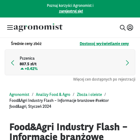
Poznaj korzyści Agronomist i
zarejestruj się!
Średnie ceny zbóż
Dostosuj wyświetlanie ceny
Pszenica
807.5 zł/t
+
0.42%
Więcej cen dostępnych po rejestracji
Agronomist
Analizy Food & Agro
Zboża i oleiste
Food&Agri Industry Flash – Informacje branżowe #sektor
food&agri, Styczeń 2024
Food&Agri Industry Flash –
Informacje branżowe