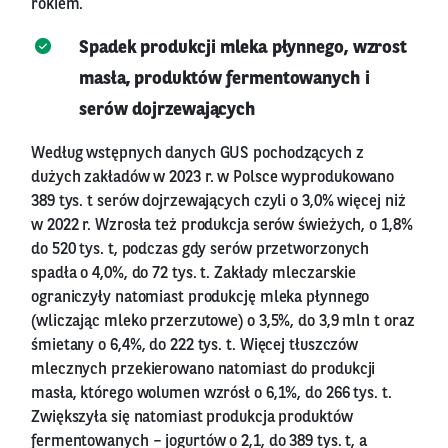
rokiem.
Spadek produkcji mleka płynnego, wzrost
masła, produktów fermentowanych i
serów dojrzewających
Według wstępnych danych GUS pochodzących z
dużych zakładów w 2023 r. w Polsce wyprodukowano
389 tys. t serów dojrzewających czyli o 3,0% więcej niż
w 2022 r. Wzrosła też produkcja serów świeżych, o 1,8%
do 520 tys. t, podczas gdy serów przetworzonych
spadła o 4,0%, do 72 tys. t. Zakłady mleczarskie
ograniczyły natomiast produkcję mleka płynnego
(wliczając mleko przerzutowe) o 3,5%, do 3,9 mln t oraz
śmietany o 6,4%, do 222 tys. t. Więcej tłuszczów
mlecznych przekierowano natomiast do produkcji
masła, którego wolumen wzrósł o 6,1%, do 266 tys. t.
Zwiększyła się natomiast produkcja produktów
fermentowanych – jogurtów o 2,1, do 389 tys. t, a