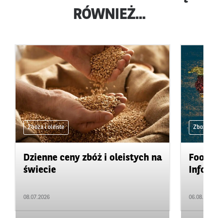
RÓWNIEŻ...
Zboża i oleiste
Zboża i ol
Dzienne ceny zbóż i oleistych na
Food&A
świecie
Inform
08.07.2026
06.08.2026