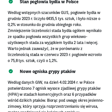
Stan pogłowia bydła w Polsce
Według wstępnych szacunków GUS, pogłowie bydła w
grudniu 2023 r. liczyło 6435,5 tys. sztuk, i było niższe o
0,2% w stosunku do grudnia ubiegłego roku.
Zmniejszenie liczebności stada bydła ogółem wynikało
ze spadku pogłowia wszystkich grup wiekowo-
użytkowych stada za wyjątkiem bydła 2 lata i więcej.
Warto jednak zauważyć, że w porównaniu z
liczebnością stada w czerwcu 2023 r. pogłowie wzrosło
o 75,8 tys. sztuk, czyli o 1,2%.
Nowe ogniska grypy ptaków
Według danych GIW, na dzień 4.02.2024 r. w Polsce
potwierdzono 7 ognisk wysoce zjadliwej grypy ptaków
(HPAI) w stadach komercyjnych oraz 6 przypadków
wśród dzikich ptaków. Biorąc pod uwagę okres jesienno-
zimowy, który sprzyja rozprzestrzenianiu się wirusa,