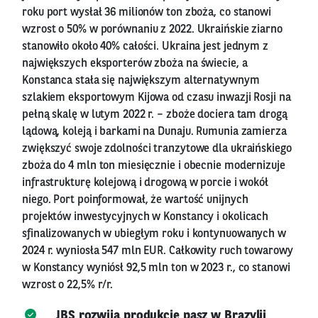
roku port wysłał 36 milionów ton zboża, co stanowi
wzrost o 50% w porównaniu z 2022. Ukraińskie ziarno
stanowiło około 40% całości. Ukraina jest jednym z
największych eksporterów zboża na świecie, a
Konstanca stała się największym alternatywnym
szlakiem eksportowym Kijowa od czasu inwazji Rosji na
pełną skalę w lutym 2022 r. – zboże dociera tam drogą
lądową, koleją i barkami na Dunaju. Rumunia zamierza
zwiększyć swoje zdolności tranzytowe dla ukraińskiego
zboża do 4 mln ton miesięcznie i obecnie modernizuje
infrastrukturę kolejową i drogową w porcie i wokół
niego. Port poinformował, że wartość unijnych
projektów inwestycyjnych w Konstancy i okolicach
sfinalizowanych w ubiegłym roku i kontynuowanych w
2024 r. wyniosła 547 mln EUR. Całkowity ruch towarowy
w Konstancy wyniósł 92,5 mln ton w 2023 r., co stanowi
wzrost o 22,5% r/r.
JBS rozwija produkcję pasz w Brazylii