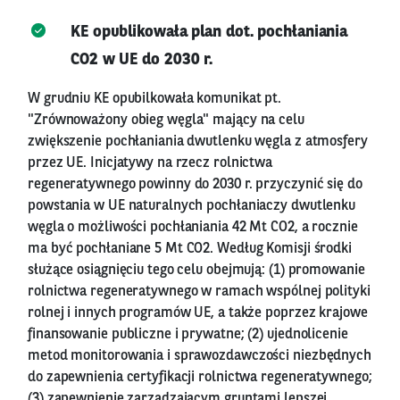
KE opublikowała plan dot. pochłaniania
CO2 w UE do 2030 r.
W grudniu KE opubilkowała komunikat pt.
"Zrównoważony obieg węgla" mający na celu
zwiększenie pochłaniania dwutlenku węgla z atmosfery
przez UE. Inicjatywy na rzecz rolnictwa
regeneratywnego powinny do 2030 r. przyczynić się do
powstania w UE naturalnych pochłaniaczy dwutlenku
węgla o możliwości pochłaniania 42 Mt CO2, a rocznie
ma być pochłaniane 5 Mt CO2. Według Komisji środki
służące osiągnięciu tego celu obejmują: (1) promowanie
rolnictwa regeneratywnego w ramach wspólnej polityki
rolnej i innych programów UE, a także poprzez krajowe
finansowanie publiczne i prywatne; (2) ujednolicenie
metod monitorowania i sprawozdawczości niezbędnych
do zapewnienia certyfikacji rolnictwa regeneratywnego;
(3) zapewnienie zarządzającym gruntami lepszej