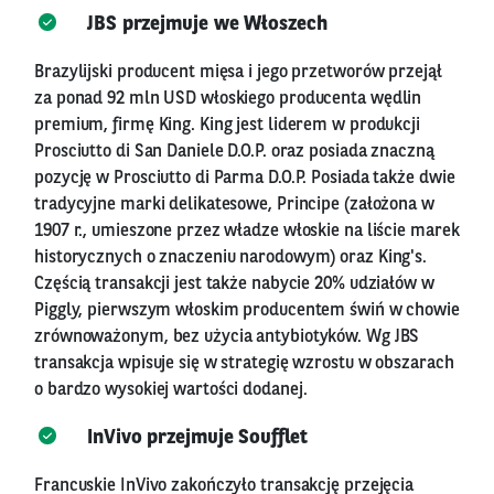
JBS przejmuje we Włoszech
Brazylijski producent mięsa i jego przetworów przejął
za ponad 92 mln USD włoskiego producenta wędlin
premium, firmę King. King jest liderem w produkcji
Prosciutto di San Daniele D.O.P. oraz posiada znaczną
pozycję w Prosciutto di Parma D.O.P. Posiada także dwie
tradycyjne marki delikatesowe, Principe (założona w
1907 r., umieszone przez władze włoskie na liście marek
historycznych o znaczeniu narodowym) oraz King's.
Częścią transakcji jest także nabycie 20% udziałów w
Piggly, pierwszym włoskim producentem świń w chowie
zrównoważonym, bez użycia antybiotyków. Wg JBS
transakcja wpisuje się w strategię wzrostu w obszarach
o bardzo wysokiej wartości dodanej.
InVivo przejmuje Soufflet
Francuskie InVivo zakończyło transakcję przejęcia