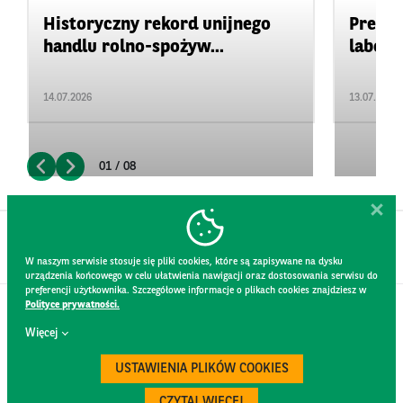
Historyczny rekord unijnego
Precyz
handlu rolno-spożyw...
labora
14.07.2026
13.07.2026
01 / 08
W naszym serwisie stosuje się pliki cookies, które są zapisywane na dysku
urządzenia końcowego w celu ułatwienia nawigacji oraz dostosowania serwisu do
preferencji użytkownika. Szczegółowe informacje o plikach cookies znajdziesz w
Polityce prywatności.
KONTAKT
Więcej
REGULAMIN STRONY
POLITYKA PRYWATNOŚCI
USTAWIENIA PLIKÓW COOKIES
RODO
BEZPIECZEŃSTWO
CZYTAJ WIĘCEJ