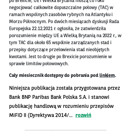
po Brexicie, UE i Wielka Brytania muszą co roku
negocjować całkowite dopuszczalne połowy (TAC) w
ramach wspólnych zasobów rybnych na Atlantyku i
Morzu Północnym. Po dwóch miesiącach dyskusji Rada
Europejska 22.12.2021 r. ogłosiła, że zatwierdziła
porozumienie między UE a Wielką Brytanią na 2022 r., w
tym TAC dla około 65 wspólnie zarządzanych stad i
przepisy dotyczące przełowienia stad nieobjętych
kwotami. Jest to drugie po Brexicie porozumienie w
sprawie limitów połowowych.
Cały miesiecznik dostępny do pobrania pod
linkiem
.
Niniejsza publikacja została przygotowana przez
Bank BNP Paribas Bank Polska S.A. i stanowi
publikację handlową w rozumieniu przepisów
MiFID II (Dyrektywa 2014/...
rozwiń