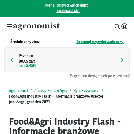
Poznaj korzyści Agronomist i
zarejestruj się!
Średnie ceny zbóż
Dostosuj wyświetlanie ceny
Pszenica
807.5 zł/t
+
0.42%
Więcej cen dostępnych po rejestracji
Agronomist
Analizy Food & Agro
Rynek żywności
Food&Agri Industry Flash - Informacje branżowe #sektor
food&agri, grudzień 2021
Food&Agri Industry Flash -
Informacje branżowe