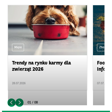
Mięso
Zboża i ol
Trendy na rynku karmy dla
Food&A
zwierząt 2026
Inform
28.07.2026
07.07.2026
01 / 08