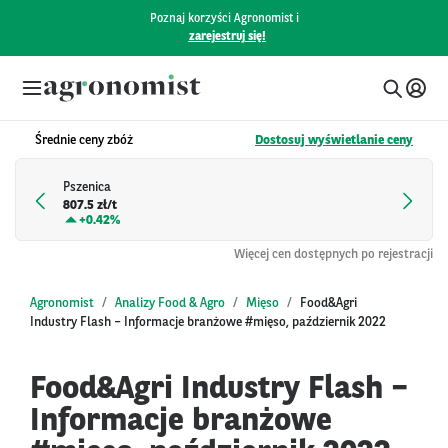
Poznaj korzyści Agronomist i
zarejestruj się!
Średnie ceny zbóż
Dostosuj wyświetlanie ceny
Pszenica
807.5 zł/t
+
0.42%
Więcej cen dostępnych po rejestracji
Agronomist
Analizy Food & Agro
Mięso
Food&Agri
Industry Flash – Informacje branżowe #mięso, październik 2022
Food&Agri Industry Flash –
Informacje branżowe