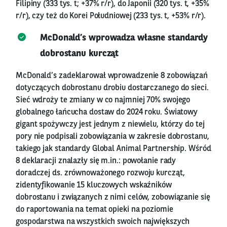
Filipiny (333 tys. t; +37% r/r), do Japonii (320 tys. t, +35%
r/r), czy też do Korei Południowej (233 tys. t, +53% r/r).
McDonald’s wprowadza własne standardy
dobrostanu kurcząt
McDonald’s zadeklarował wprowadzenie 8 zobowiązań
dotyczących dobrostanu drobiu dostarczanego do sieci.
Sieć wdroży te zmiany w co najmniej 70% swojego
globalnego łańcucha dostaw do 2024 roku. Światowy
gigant spożywczy jest jednym z niewielu, którzy do tej
pory nie podpisali zobowiązania w zakresie dobrostanu,
takiego jak standardy Global Animal Partnership. Wśród
8 deklaracji znalazły się m.in.: powołanie rady
doradczej ds. zrównoważonego rozwoju kurcząt,
zidentyfikowanie 15 kluczowych wskaźników
dobrostanu i związanych z nimi celów, zobowiązanie się
do raportowania na temat opieki na poziomie
gospodarstwa na wszystkich swoich największych