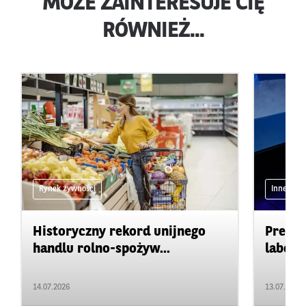
MOŻE ZAINTERESUJE CIĘ
RÓWNIEŻ...
Rynek żywności
Inne
Historyczny rekord unijnego
Precyz
handlu rolno-spożyw...
labora
14.07.2026
13.07.2026