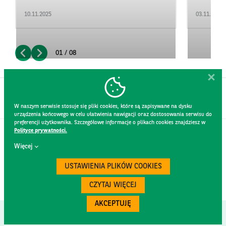
10.11.2025
03.11.2025
01 / 08
W naszym serwisie stosuje się pliki cookies, które są zapisywane na dysku
urządzenia końcowego w celu ułatwienia nawigacji oraz dostosowania serwisu do
preferencji użytkownika. Szczegółowe informacje o plikach cookies znajdziesz w
Polityce prywatności.
KONTAKT
Więcej
REGULAMIN STRONY
POLITYKA PRYWATNOŚCI
USTAWIENIA PLIKÓW COOKIES
RODO
BEZPIECZEŃSTWO
CZYTAJ WIĘCEJ
AKCEPTUJĘ
Created by
300.codes