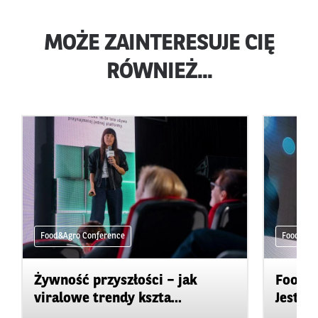
MOŻE ZAINTERESUJE CIĘ
RÓWNIEŻ...
Food&Agro Conference
Food&Agr
Żywność przyszłości – jak
Food&A
viralowe trendy kszta...
Jesteś