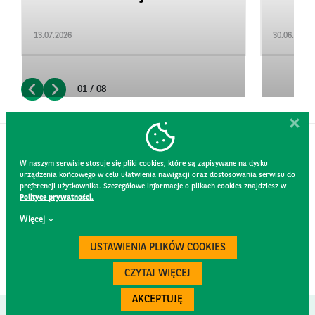
13.07.2026
30.06.2026
01 / 08
W naszym serwisie stosuje się pliki cookies, które są zapisywane na dysku
urządzenia końcowego w celu ułatwienia nawigacji oraz dostosowania serwisu do
preferencji użytkownika. Szczegółowe informacje o plikach cookies znajdziesz w
Polityce prywatności.
KONTAKT
Więcej
REGULAMIN STRONY
POLITYKA PRYWATNOŚCI
USTAWIENIA PLIKÓW COOKIES
RODO
BEZPIECZEŃSTWO
CZYTAJ WIĘCEJ
AKCEPTUJĘ
Created by
300.codes