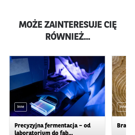
MOŻE ZAINTERESUJE CIĘ
RÓWNIEŻ...
Inne
Inne
Precyzyjna fermentacja – od
Branża
laboratorium do fab...