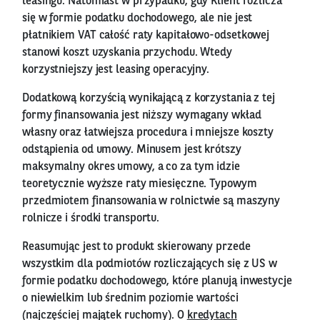
leasingu. Natomiast w przypadku, gdy Klient rozlicza
się w formie podatku dochodowego, ale nie jest
płatnikiem VAT całość raty kapitałowo-odsetkowej
stanowi koszt uzyskania przychodu. Wtedy
korzystniejszy jest leasing operacyjny.
Dodatkową korzyścią wynikającą z korzystania z tej
formy finansowania jest niższy wymagany wkład
własny oraz łatwiejsza procedura i mniejsze koszty
odstąpienia od umowy. Minusem jest krótszy
maksymalny okres umowy, a co za tym idzie
teoretycznie wyższe raty miesięczne. Typowym
przedmiotem finansowania w rolnictwie są maszyny
rolnicze i środki transportu.
Reasumując jest to produkt skierowany przede
wszystkim dla podmiotów rozliczających się z US w
formie podatku dochodowego, które planują inwestycje
o niewielkim lub średnim poziomie wartości
(najczęściej majątek ruchomy). O
kredytach