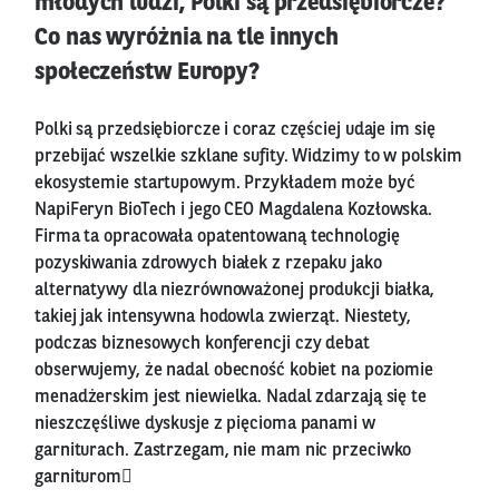
młodych ludzi, Polki są przedsiębiorcze?
Co nas wyróżnia na tle innych
społeczeństw Europy?
Polki są przedsiębiorcze i coraz częściej udaje im się
przebijać wszelkie szklane sufity. Widzimy to w polskim
ekosystemie startupowym. Przykładem może być
NapiFeryn BioTech i jego CEO Magdalena Kozłowska.
Firma ta opracowała opatentowaną technologię
pozyskiwania zdrowych białek z rzepaku jako
alternatywy dla niezrównoważonej produkcji białka,
takiej jak intensywna hodowla zwierząt. Niestety,
podczas biznesowych konferencji czy debat
obserwujemy, że nadal obecność kobiet na poziomie
menadżerskim jest niewielka. Nadal zdarzają się te
nieszczęśliwe dyskusje z pięcioma panami w
garniturach. Zastrzegam, nie mam nic przeciwko
garniturom