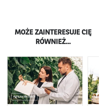
MOŻE ZAINTERESUJE CIĘ
RÓWNIEŻ...
Agro na obcasach
Agro na 