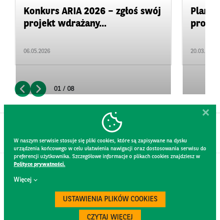
Konkurs ARIA 2026 – zgłoś swój
Plan d
projekt wdrażany...
promow
06.05.2026
20.03.2026
01 / 08
W naszym serwisie stosuje się pliki cookies, które są zapisywane na dysku
urządzenia końcowego w celu ułatwienia nawigacji oraz dostosowania serwisu do
preferencji użytkownika. Szczegółowe informacje o plikach cookies znajdziesz w
Polityce prywatności.
KONTAKT
Więcej
REGULAMIN STRONY
POLITYKA PRYWATNOŚCI
USTAWIENIA PLIKÓW COOKIES
RODO
BEZPIECZEŃSTWO
CZYTAJ WIĘCEJ