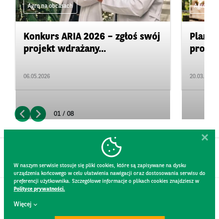
Agro na obcasach
Agro na 
Konkurs ARIA 2026 – zgłoś swój
Plan d
projekt wdrażany...
promow
06.05.2026
20.03.2026
01 / 08
W naszym serwisie stosuje się pliki cookies, które są zapisywane na dysku
urządzenia końcowego w celu ułatwienia nawigacji oraz dostosowania serwisu do
preferencji użytkownika. Szczegółowe informacje o plikach cookies znajdziesz w
Polityce prywatności.
KONTAKT
Więcej
REGULAMIN STRONY
POLITYKA PRYWATNOŚCI