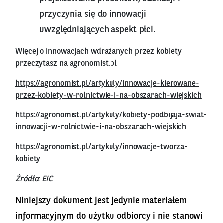
przyczynia się do innowacji
uwzględniających aspekt płci.
Więcej o innowacjach wdrażanych przez kobiety
przeczytasz na agronomist.pl
https://agronomist.pl/artykuly/innowacje-kierowane-
przez-kobiety-w-rolnictwie-i-na-obszarach-wiejskich
https://agronomist.pl/artykuly/kobiety-podbijaja-swiat-
innowacji-w-rolnictwie-i-na-obszarach-wiejskich
https://agronomist.pl/artykuly/innowacje-tworza-
kobiety
Źródło: EIC
Niniejszy dokument jest jedynie materiałem
informacyjnym do użytku odbiorcy i nie stanowi