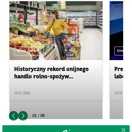
Rynek żywności
Inne
Historyczny rekord unijnego
Precyz
handlu rolno-spożyw...
labora
14.07.2026
13.07.2026
01 / 08