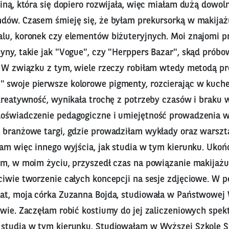
ziną, która się dopiero rozwijała, więc miałam dużą dowo
dów. Czasem śmieję się, że byłam prekursorką w makijaż
lu, koronek czy elementów biżuteryjnych. Moi znajomi pr
yny, takie jak "Vogue", czy "Herppers Bazar", skąd prób
 W związku z tym, wiele rzeczy robiłam wtedy metodą pró
 swoje pierwsze kolorowe pigmenty, rozcierając w kuc
kreatywność, wynikała trochę z potrzeby czasów i braku 
oświadczenie pedagogiczne i umiejętność prowadzenia w
 branżowe targi, gdzie prowadziłam wykłady oraz warszt
łam więc innego wyjścia, jak studia w tym kierunku. Uko
em, w moim życiu, przyszedł czas na powiązanie makijażu 
ciwie tworzenie całych koncepcji na sesje zdjęciowe. 
at, moja córka Zuzanna Bojda, studiowała w Państwowej 
wie. Zaczęłam robić kostiumy do jej zaliczeniowych spekt
studia w tym kierunku. Studiowałam w Wyższej Szkole Sz