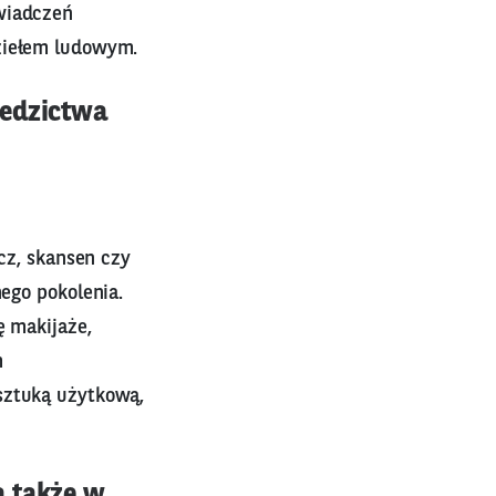
świadczeń
dziełem ludowym.
iedzictwa
icz, skansen czy
nego pokolenia.
ę makijaże,
m
sztuką użytkową,
a także w