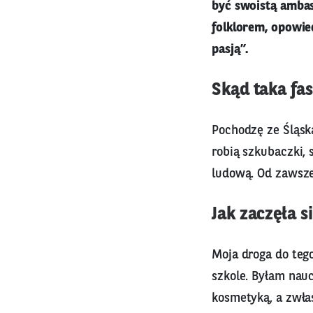
być swoistą ambasa
folklorem, opowied
pasją”.
Skąd taka fa
Pochodzę ze Śląska
robią szkubaczki, 
ludową. Od zawsze,
Jak zaczęła s
Moja droga do teg
szkole. Byłam nauc
kosmetyką, a zwła