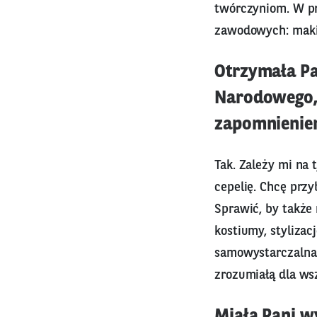
twórczyniom. W pr
zawodowych: makij
Otrzymała Pa
Narodowego, 
zapomnienie
Tak. Zależy mi na 
cepelię. Chcę przy
Sprawić, by także 
kostiumy, stylizac
samowystarczalna 
zrozumiałą dla ws
Miała Pani w