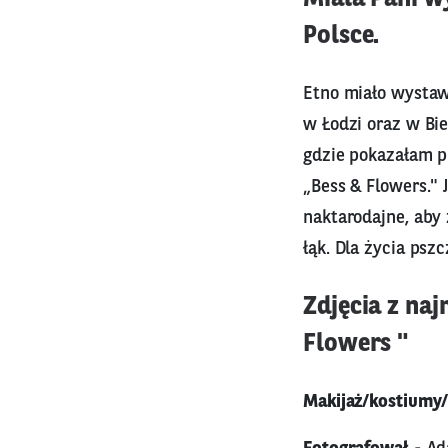
Polsce.
Etno miało wystaw
w Łodzi oraz w Bi
gdzie pokazałam p
„Bess & Flowers." 
naktarodajne, aby
łąk. Dla życia pszc
Zdjęcia z na
Flowers "
Makijaż/kostiumy/s