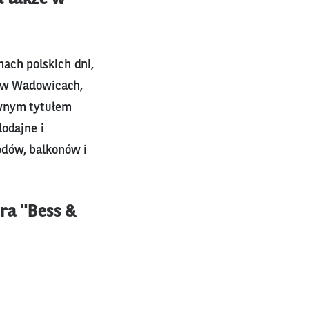
ach polskich dni,
e w Wadowicach,
ownym tytułem
odajne i
odów, balkonów i
ra "Bess &