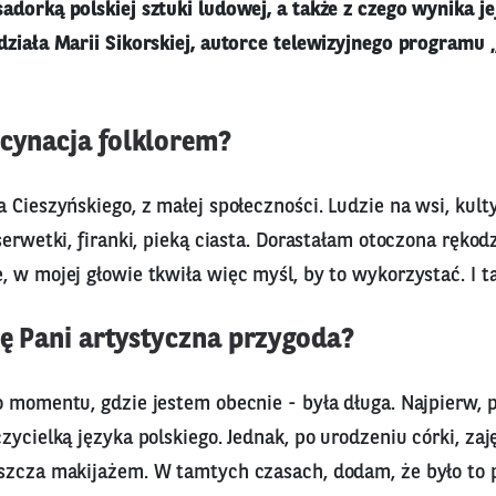
dorką polskiej sztuki ludowej, a także z czego wynika je
ziała Marii Sikorskiej, autorce telewizyjnego programu 
scynacja folklorem?
 Cieszyńskiego, z małej społeczności. Ludzie na wsi, kult
serwetki, firanki, pieką ciasta. Dorastałam otoczona rękod
 w mojej głowie tkwiła więc myśl, by to wykorzystać. I tak
ię Pani artystyczna przygoda?
o momentu, gdzie jestem obecnie - była długa. Najpierw,
zycielką języka polskiego. Jednak, po urodzeniu córki, zaj
szcza makijażem. W tamtych czasach, dodam, że było to 