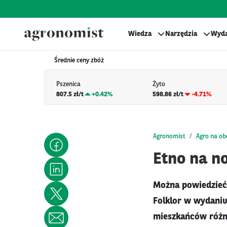
Wiedza
Narzędzia
Wyda
Średnie ceny zbóż
Pszenica
Żyto
807.5 zł/t
+
0.42%
598.86 zł/t
-4.71%
Agronomist
Agro na o
Etno na n
Można powiedzieć,
Folklor w wydaniu 
mieszkańców różnyc