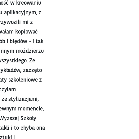
lność w kreowaniu
u aplikacyjnym, z
zywozili mi z
owałam kopiować
b i błędów - i tak
hennym moździerzu
wszystkiego. Ze
ykładów, zaczęto
aty szkoleniowe z
ńczyłam
ze stylizacjami,
W pewnym momencie,
Wyższej Szkoły
akli i to chyba ona
tuki i