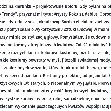
odzi na kierunku – projektowanie ubioru. Gdy byłam na p
Trendy", przyznał mi tytuł Artysty Roku za debiut. Opróc
ć edytorial z sesją okładkową. Bardzo chciałam zachwy
razu pomyślałam o wykorzystaniu sztuki ludowej w moim p
arzy mi się ze stylizacją głowy. Pomyślałam, że cudownie
sowane korony z krepinowych kwiatów. Całość miała być 
zenie różnych kultur, kolorowe kostiumy, biżuteria z całe
stkie kostiumy powstały w myśl filozofii świadomej mody,
– znalezionych w szafie, których faktura lub barwa, mnie
h w second handach. Kostiumy projektuję od pięciu lat. 
 użytkowych lub starych, o niebanalnym wyglądzie. Pierws
cyjnie, nie umiałam wtedy robić krepinowych kwiatów, 
 wszystkie korony i wieńce, robię samodzielnie, chociaż
 zlecam wykonanie poszczególnych kwiatów współpracu