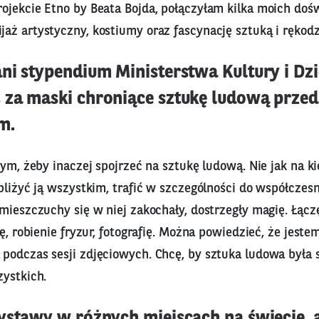
ojekcie Etno by Beata Bojda, połączyłam kilka moich do
aż artystyczny, kostiumy oraz fascynację sztuką i ręko
ni stypendium Ministerstwa Kultury i Dz
za maski chroniące sztukę ludową przed
m.
tym, żeby inaczej spojrzeć na sztukę ludową. Nie jak na k
bliżyć ją wszystkim, trafić w szczególności do współczes
mieszczuchy się w niej zakochały, dostrzegły magię. Łącz
ję, robienie fryzur, fotografię. Można powiedzieć, że jeste
podczas sesji zdjęciowych. Chcę, by sztuka ludowa była 
zystkich.
ystawy w różnych miejscach na świecie, 