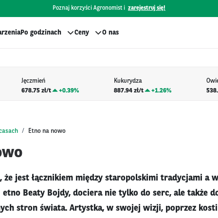
Poznaj korzyści Agronomist i
zarejestruj się!
rzenia
Po godzinach
Ceny
O nas
Jęczmień
Kukurydza
Owi
678.75 zł/t
+
0.39%
887.94 zł/t
+
1.26%
538.
bcasach
Etno na nowo
owo
 że jest łącznikiem między staropolskimi tradycjami a 
etno Beaty Bojdy, dociera nie tylko do serc, ale także d
h stron świata. Artystka, w swojej wizji, poprzez kostiu