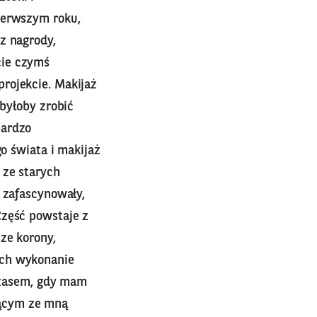
ierwszym roku,
z nagrody,
cie czymś
rojekcie. Makijaż
 byłoby zrobić
bardzo
go świata i makijaż
 ze starych
 zafascynowały,
Część powstaje z
ze korony,
ich wykonanie
 czasem, gdy mam
jącym ze mną