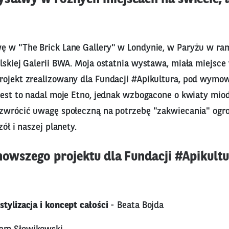
ę w "The Brick Lane Gallery" w Londynie, w Paryżu w ram
elskiej Galerii BWA. Moja ostatnia wystawa, miała miejsc
rojekt zrealizowany dla Fundacji #Apikultura, pod wym
Jest to nadal moje Etno, jednak wzbogacone o kwiaty miod
 zwrócić uwagę społeczną na potrzebę "zakwiecania" ogr
zół i naszej planety.
jnowszego projektu dla Fundacji #Apikultu
tylizacja i koncept całości
- Beata Bojda