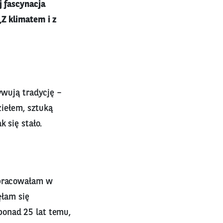
j fascynacja
„Z klimatem i z
ywują tradycję –
ziełem, sztuką
 się stało.
 pracowałam w
ęłam się
ponad 25 lat temu,