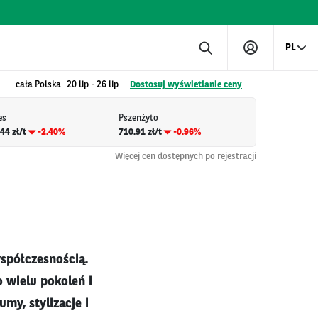
PL
cała Polska
20 lip
-
26 lip
Dostosuj wyświetlanie ceny
es
Pszenżyto
44 zł/t
-2.40%
710.91 zł/t
-0.96%
Więcej cen dostępnych po rejestracji
współczesnością.
o wielu pokoleń i
my, stylizacje i