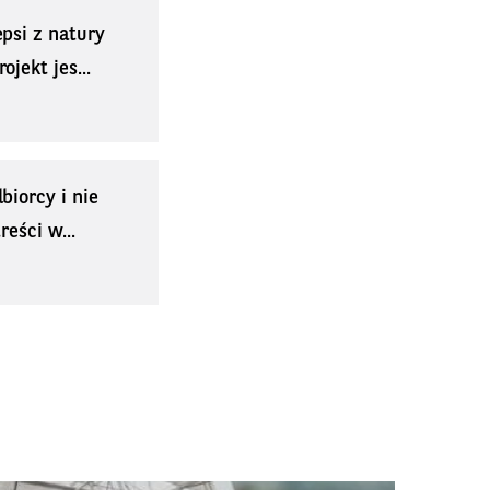
psi z natury
jekt jes...
biorcy i nie
eści w...