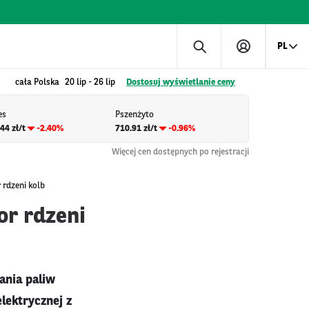
PL
cała Polska
20 lip
-
26 lip
Dostosuj wyświetlanie ceny
es
Pszenżyto
44 zł/t
-2.40%
710.91 zł/t
-0.96%
Więcej cen dostępnych po rejestracji
 rdzeni kolb
or rdzeni
ania paliw
lektrycznej z