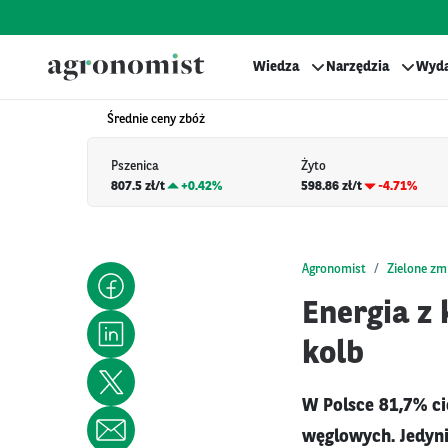
Wiedza
Narzędzia
Wyda
Średnie ceny zbóż
Pszenica
Żyto
807.5 zł/t
+
0.42%
598.86 zł/t
-4.71%
Agronomist
Zielone zm
Energia z
kolb
W Polsce 81,7% cie
węglowych. Jedyni