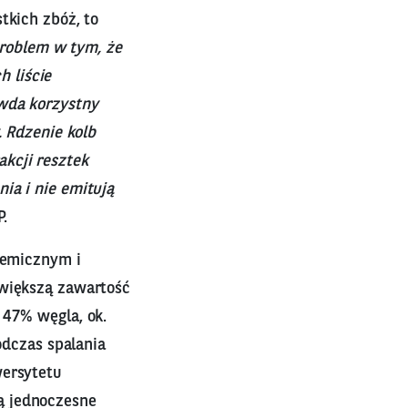
tkich zbóż, to
roblem w tym, że
h liście
awda korzystny
. Rdzenie kolb
kcji resztek
ia i nie emitują
.
hemicznym i
jwiększą zawartość
 47% węgla, ok.
odczas spalania
wersytetu
ą jednoczesne