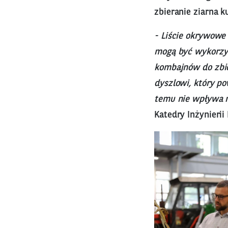
zbieranie ziarna k
- Liście okrywowe 
mogą być wykorzys
kombajnów do zbior
dyszlowi, który po
temu nie wpływa n
Katedry Inżynierii