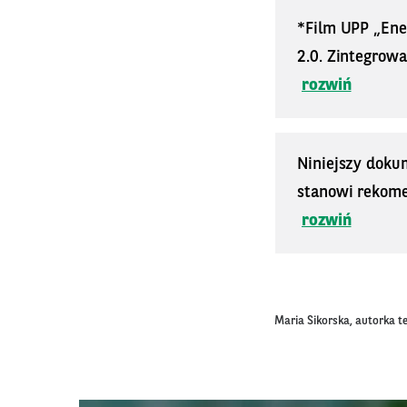
*Film UPP „Ene
2.0. Zintegrowa
rozwiń
Niniejszy doku
stanowi rekomen
rozwiń
Maria Sikorska, autorka t