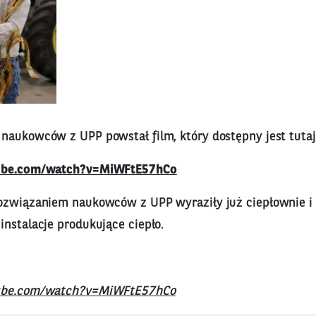
naukowców z UPP powstał film, który dostępny jest tutaj
tube.com/watch?v=MiWFtE57hCo
ozwiązaniem naukowców z UPP wyraziły już ciepłownie i 
nstalacje produkujące ciepło.
tube.com/watch?v=MiWFtE57hCo