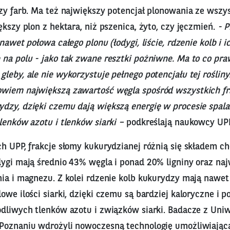
zy farb. Ma też największy potencjał plonowania ze wszys
ększy plon z hektara, niż pszenica, żyto, czy jęczmień.
- P
nawet połowa całego plonu (łodygi, liście, rdzenie kolb i ic
 na polu - jako tak zwane resztki pożniwne. Ma to co pr
leby, ale nie wykorzystuje pełnego potencjału tej rośliny
wiem największą zawartość węgla spośród wszystkich fra
dzy, dzięki czemu dają większą energię w procesie spalan
lenków azotu i tlenków siarki –
podkreślają naukowcy UPP
ch UPP, frakcje słomy kukurydzianej różnią się składem c
dygi mają średnio 43% węgla i ponad 20% ligniny oraz na
nia i magnezu. Z kolei rdzenie kolb kukurydzy mają nawet
owe ilości siarki, dzięki czemu są bardziej kaloryczne i p
odliwych tlenków azotu i związków siarki. Badacze z Uni
Poznaniu wdrożyli nowoczesną technologię umożliwiając