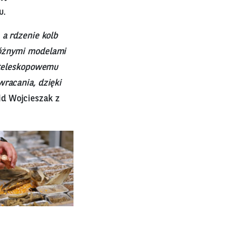
u.
 a rdzenie kolb
różnymi modelami
i teleskopowemu
wracania, dzięki
d Wojcieszak z