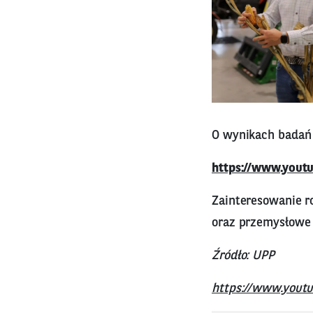
O wynikach badań 
https://www.you
Zainteresowanie r
oraz przemysłowe i
Źródło: UPP
https://www.you