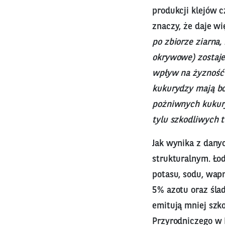
produkcji klejów c
znaczy, że daje wi
po zbiorze ziarna, 
okrywowe) zostaje
wpływ na żyzność g
kukurydzy mają bo
pożniwnych kukury
tylu szkodliwych t
Jak wynika z dany
strukturalnym. Ło
potasu, sodu, wap
5% azotu oraz ślad
emitują mniej szk
Przyrodniczego w 