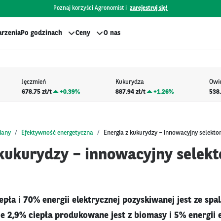
Poznaj korzyści Agronomist i
zarejestruj się!
rzenia
Po godzinach
Ceny
O nas
Jęczmień
Kukurydza
Owi
678.75 zł/t
+
0.39%
887.94 zł/t
+
1.26%
538.
iany
Efektywność energetyczna
Energia z kukurydzy – innowacyjny selektor
 kukurydzy – innowacyjny selekt
pła i 70% energii elektrycznej pozyskiwanej jest ze spal
e 2,9% ciepła produkowane jest z biomasy i 5% energii e