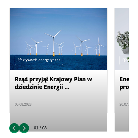
Efektywność energetyczna
Efektywn
Rząd przyjął Krajowy Plan w
Energi
dziedzinie Energii ...
produk
05.08.2026
20.07.2026
01 / 08