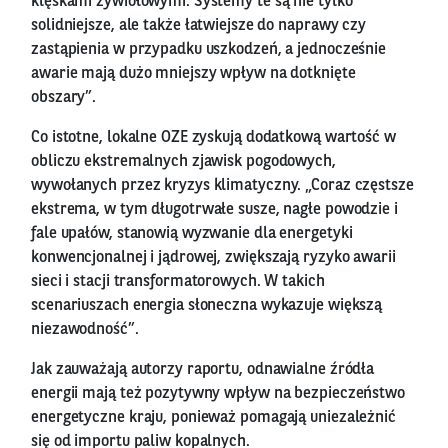
klęskami żywiołowymi. Systemy te są nie tylko
solidniejsze, ale także łatwiejsze do naprawy czy
zastąpienia w przypadku uszkodzeń, a jednocześnie
awarie mają dużo mniejszy wpływ na dotknięte
obszary”.
Co istotne, lokalne OZE zyskują dodatkową wartość w
obliczu ekstremalnych zjawisk pogodowych,
wywołanych przez kryzys klimatyczny. „Coraz częstsze
ekstrema, w tym długotrwałe susze, nagłe powodzie i
fale upałów, stanowią wyzwanie dla energetyki
konwencjonalnej i jądrowej, zwiększają ryzyko awarii
sieci i stacji transformatorowych. W takich
scenariuszach energia słoneczna wykazuje większą
niezawodność”.
Jak zauważają autorzy raportu, odnawialne źródła
energii mają też pozytywny wpływ na bezpieczeństwo
energetyczne kraju, ponieważ pomagają uniezależnić
się od importu paliw kopalnych.