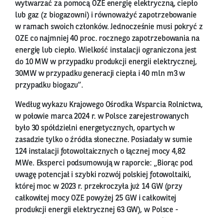
wytwarzać za pomocą OZE energię elektryczną, ciepło
lub gaz (z biogazowni) i równoważyć zapotrzebowanie
w ramach swoich członków. Jednocześnie musi pokryć z
OZE co najmniej 40 proc. rocznego zapotrzebowania na
energię lub ciepło. Wielkość instalacji ograniczona jest
do 10 MW w przypadku produkcji energii elektrycznej,
30MW w przypadku generacji ciepła i 40 mln m3 w
przypadku biogazu”.
Według wykazu Krajowego Ośrodka Wsparcia Rolnictwa,
w połowie marca 2024 r. w Polsce zarejestrowanych
było 30 spółdzielni energetycznych, opartych w
zasadzie tylko o źródła słoneczne. Posiadały w sumie
124 instalacji fotowoltaicznych o łącznej mocy 4,82
MWe. Eksperci podsumowują w raporcie: „Biorąc pod
uwagę potencjał i szybki rozwój polskiej fotowoltaiki,
której moc w 2023 r. przekroczyła już 14 GW (przy
całkowitej mocy OZE powyżej 25 GW i całkowitej
produkcji energii elektrycznej 63 GW), w Polsce -