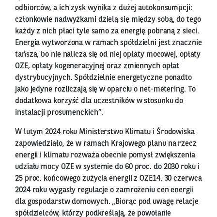
odbiorców, a ich zysk wynika z dużej autokonsumpcji:
członkowie nadwyżkami dzielą się między sobą, do tego
każdy z nich płaci tyle samo za energię pobraną z sieci.
Energia wytworzona w ramach spółdzielni jest znacznie
tańsza, bo nie nalicza się od niej opłaty mocowej, opłaty
OZE, opłaty kogeneracyjnej oraz zmiennych opłat
dystrybucyjnych. Spółdzielnie energetyczne ponadto
jako jedyne rozliczają się w oparciu o net-metering. To
dodatkowa korzyść dla uczestników w stosunku do
instalacji prosumenckich”.
W lutym 2024 roku Ministerstwo Klimatu i Środowiska
zapowiedziało, że w ramach Krajowego planu na rzecz
energii i klimatu rozważa obecnie pomysł zwiększenia
udziału mocy OZE w systemie do 60 proc. do 2030 roku i
25 proc. końcowego zużycia energii z OZE14. 30 czerwca
2024 roku wygasły regulacje o zamrożeniu cen energii
dla gospodarstw domowych. „Biorąc pod uwagę relacje
spółdzielców, którzy podkreślają, że powołanie