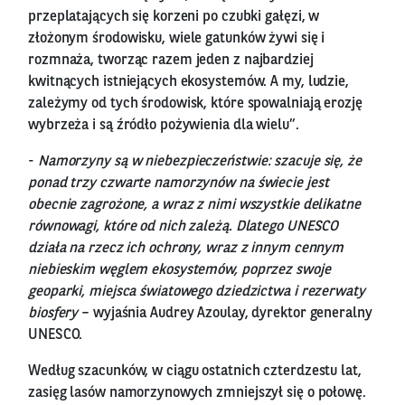
przeplatających się korzeni po czubki gałęzi, w
złożonym środowisku, wiele gatunków żywi się i
rozmnaża, tworząc razem jeden z najbardziej
kwitnących istniejących ekosystemów. A my, ludzie,
zależymy od tych środowisk, które spowalniają erozję
wybrzeża i są źródło pożywienia dla wielu”.
-
Namorzyny są w niebezpieczeństwie: szacuje się, że
ponad trzy czwarte namorzynów na świecie jest
obecnie zagrożone, a wraz z nimi wszystkie delikatne
równowagi, które od nich zależą. Dlatego UNESCO
działa na rzecz ich ochrony, wraz z innym cennym
niebieskim węglem ekosystemów, poprzez swoje
geoparki, miejsca światowego dziedzictwa i rezerwaty
biosfery
– wyjaśnia Audrey Azoulay, dyrektor generalny
UNESCO.
Według szacunków, w ciągu ostatnich czterdzestu lat,
zasięg lasów namorzynowych zmniejszył się o połowę.