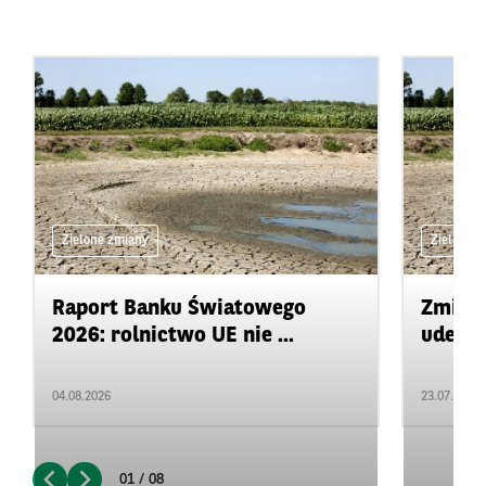
Zielone zmiany
Zielone 
Raport Banku Światowego
Zmiany
2026: rolnictwo UE nie ...
uderza
04.08.2026
23.07.2026
01 / 08