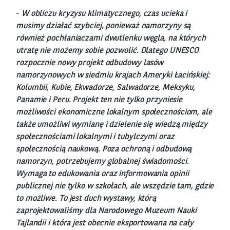
-
W obliczu kryzysu klimatycznego, czas ucieka i
musimy działać szybciej, ponieważ namorzyny są
również pochłaniaczami dwutlenku węgla, na których
utratę nie możemy sobie pozwolić. Dlatego UNESCO
rozpocznie nowy projekt odbudowy lasów
namorzynowych w siedmiu krajach Ameryki Łacińskiej:
Kolumbii, Kubie, Ekwadorze, Salwadorze, Meksyku,
Panamie i Peru. Projekt ten nie tylko przyniesie
możliwości ekonomiczne lokalnym społecznościom, ale
także umożliwi wymianę i dzielenie się wiedzą między
społecznościami lokalnymi i tubylczymi oraz
społecznością naukową. Poza ochroną i odbudową
namorzyn, potrzebujemy globalnej świadomości.
Wymaga to edukowania oraz informowania opinii
publicznej nie tylko w szkołach, ale wszędzie tam, gdzie
to możliwe. To jest duch wystawy, którą
zaprojektowaliśmy dla Narodowego Muzeum Nauki
Tajlandii i która jest obecnie eksportowana na cały