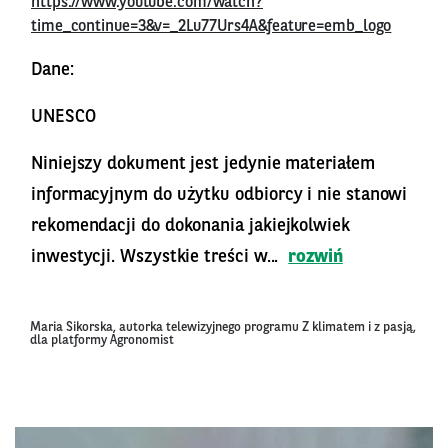
https://www.youtube.com/watch?
time_continue=3&v=_2Lu77Urs4A&feature=emb_logo
Dane:
UNESCO
Niniejszy dokument jest jedynie materiałem
informacyjnym do użytku odbiorcy i nie stanowi
rekomendacji do dokonania jakiejkolwiek
inwestycji. Wszystkie treści w...
rozwiń
Maria Sikorska, autorka telewizyjnego programu Z klimatem i z pasją,
dla platformy Agronomist