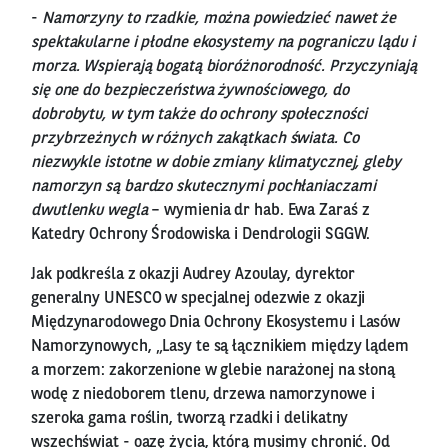
-
Namorzyny to rzadkie, można powiedzieć nawet że
spektakularne i płodne ekosystemy na pograniczu lądu i
morza. Wspierają bogatą bioróżnorodność. Przyczyniają
się one do bezpieczeństwa żywnościowego, do
dobrobytu, w tym także do ochrony społeczności
przybrzeżnych w różnych zakątkach świata. Co
niezwykle istotne w dobie zmiany klimatycznej, gleby
namorzyn są bardzo skutecznymi pochłaniaczami
dwutlenku wegla
– wymienia dr hab. Ewa Zaraś z
Katedry Ochrony Środowiska i Dendrologii SGGW.
Jak podkreśla z okazji Audrey Azoulay, dyrektor
generalny UNESCO w specjalnej odezwie z okazji
Międzynarodowego Dnia Ochrony Ekosystemu i Lasów
Namorzynowych, „Lasy te są łącznikiem między lądem
a morzem: zakorzenione w glebie narażonej na słoną
wodę z niedoborem tlenu, drzewa namorzynowe i
szeroka gama roślin, tworzą rzadki i delikatny
wszechświat - oazę życia, którą musimy chronić. Od