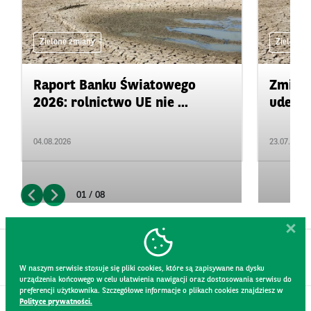
Zielone zmiany
Zielone 
Raport Banku Światowego
Zmiany
2026: rolnictwo UE nie ...
uderza
04.08.2026
23.07.2026
01 / 08
W naszym serwisie stosuje się pliki cookies, które są zapisywane na dysku
urządzenia końcowego w celu ułatwienia nawigacji oraz dostosowania serwisu do
preferencji użytkownika. Szczegółowe informacje o plikach cookies znajdziesz w
Polityce prywatności.
KONTAKT