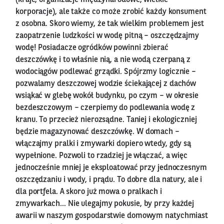
korporacje), ale także co może zrobić każdy konsument
z osobna. Skoro wiemy, że tak wielkim problemem jest
zaopatrzenie ludzkości w wodę pitną – oszczędzajmy
wodę! Posiadacze ogródków powinni zbierać
deszczówkę i to właśnie nią, a nie wodą czerpaną z
wodociągów podlewać grządki. Spójrzmy logicznie –
pozwalamy deszczowej wodzie ściekającej z dachów
wsiąkać w glebę wokół budynku, po czym – w okresie
bezdeszczowym – czerpiemy do podlewania wodę z
kranu. To przecież nierozsądne. Taniej i ekologiczniej
będzie magazynować deszczówkę. W domach –
włączajmy pralki i zmywarki dopiero wtedy, gdy są
wypełnione. Pozwoli to rzadziej je włączać, a więc
jednocześnie mniej je eksploatować przy jednoczesnym
oszczędzaniu i wody, i prądu. To dobre dla natury, ale i
dla portfela. A skoro już mowa o pralkach i
zmywarkach… Nie ulegajmy pokusie, by przy każdej
awarii w naszym gospodarstwie domowym natychmiast