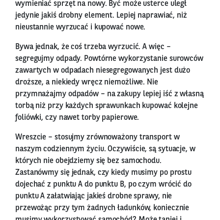
wymieniać sprzęt na nowy. Być może usterce uległ
jedynie jakiś drobny element. Lepiej naprawiać, niż
nieustannie wyrzucać i kupować nowe.
Bywa jednak, że coś trzeba wyrzucić. A więc –
segregujmy odpady. Powtórne wykorzystanie surowców
zawartych w odpadach niesegregowanych jest dużo
droższe, a niekiedy wręcz niemożliwe. Nie
przymnażajmy odpadów – na zakupy lepiej iść z własną
torbą niż przy każdych sprawunkach kupować kolejne
foliówki, czy nawet torby papierowe.
Wreszcie – stosujmy zrównoważony transport w
naszym codziennym życiu. Oczywiście, są sytuacje, w
których nie obejdziemy się bez samochodu.
Zastanówmy się jednak, czy kiedy musimy po prostu
dojechać z punktu A do punktu B, po czym wrócić do
punktu A załatwiając jakieś drobne sprawy, nie
przewożąc przy tym żadnych ładunków, koniecznie
musimy wykorzystywać samochód? Może taniej i