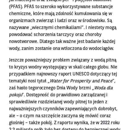
(PFAS). PFAS to szeroko wykorzystywane substancje
chemiczne, które mają zdolność kumulowania się w
organizmach zwierząt i ludzi oraz w środowisku. Są
nazywane „wiecznymi chemikaliami”. I niestety mogą
powodować schorzenia tarczycy oraz choroby
nowotworowe. Dlatego tak ważne jest badanie każdej
wody, zanim zostanie ona wtłoczona do wodociągów.
Jeszcze poważniejszy problem związany z wodą pitną
to kryzys wodny występujący w skali całego globu. Nie
przypadkiem najnowszy raport UNESCO dotyczący tej
tematyki nosi tytuł „
Water for Prosperity and Peace
”,
zaś hasło tegorocznego Dnia Wody brzmi „
Woda dla
pokoju
”. Dostępność do prawidłowo zarządzanej i
sprawiedliwie rozdzielanej wody pitnej to jeden z
najważniejszych czynników zapewniających dobrobyt,
ale – o czym na szczęście zaczyna się mówić coraz
głośniej – także pokój. Z raportu wynika, że w 2022 roku
2,2 miliarda osób żyło bez dostępu do bezpiecznej wody