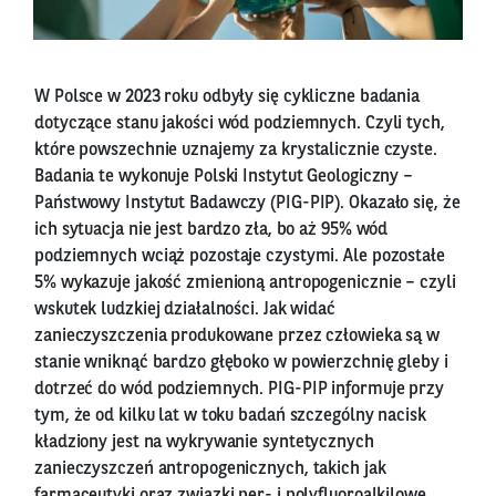
W Polsce w 2023 roku odbyły się cykliczne badania
dotyczące stanu jakości wód podziemnych. Czyli tych,
które powszechnie uznajemy za krystalicznie czyste.
Badania te wykonuje Polski Instytut Geologiczny –
Państwowy Instytut Badawczy (PIG-PIP). Okazało się, że
ich sytuacja nie jest bardzo zła, bo aż 95% wód
podziemnych wciąż pozostaje czystymi. Ale pozostałe
5% wykazuje jakość zmienioną antropogenicznie – czyli
wskutek ludzkiej działalności. Jak widać
zanieczyszczenia produkowane przez człowieka są w
stanie wniknąć bardzo głęboko w powierzchnię gleby i
dotrzeć do wód podziemnych. PIG-PIP informuje przy
tym, że od kilku lat w toku badań szczególny nacisk
kładziony jest na wykrywanie syntetycznych
zanieczyszczeń antropogenicznych, takich jak
farmaceutyki oraz związki per- i polyfluoroalkilowe