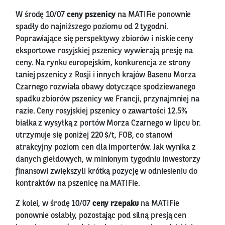
W środę 10/07
ceny pszenicy
na MATIFie ponownie
spadły do najniższego poziomu od 2 tygodni.
Poprawiające się perspektywy zbiorów i niskie ceny
eksportowe rosyjskiej pszenicy wywierają presję na
ceny. Na rynku europejskim, konkurencja ze strony
taniej pszenicy z Rosji i innych krajów Basenu Morza
Czarnego rozwiała obawy dotyczące spodziewanego
spadku zbiorów pszenicy we Francji, przynajmniej na
razie. Ceny rosyjskiej pszenicy o zawartości 12.5%
białka z wysyłką z portów Morza Czarnego w lipcu br.
utrzymuje się poniżej 220 $/t, FOB, co stanowi
atrakcyjny poziom cen dla importerów. Jak wynika z
danych giełdowych, w minionym tygodniu inwestorzy
finansowi zwiększyli krótką pozycję w odniesieniu do
kontraktów na pszenicę na MATIFie.
Z kolei, w środę 10/07
ceny rzepaku
na MATIFie
ponownie osłabły, pozostając pod silną presją cen