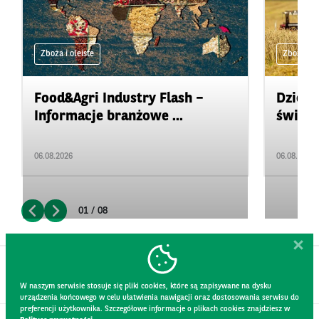
Zboża i oleiste
Zboża i ol
Food&Agri Industry Flash –
Dzienn
Informacje branżowe ...
świeci
06.08.2026
06.08.2026
01 / 08
W naszym serwisie stosuje się pliki cookies, które są zapisywane na dysku
urządzenia końcowego w celu ułatwienia nawigacji oraz dostosowania serwisu do
preferencji użytkownika. Szczegółowe informacje o plikach cookies znajdziesz w