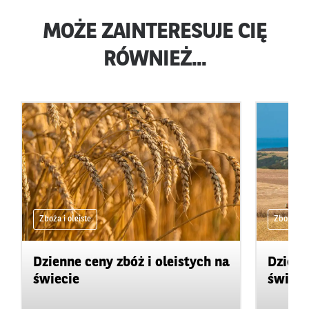
MOŻE ZAINTERESUJE CIĘ
RÓWNIEŻ...
Zboża i oleiste
Zboża i ol
Dzienne ceny zbóż i oleistych na
Dzienn
świecie
świeci