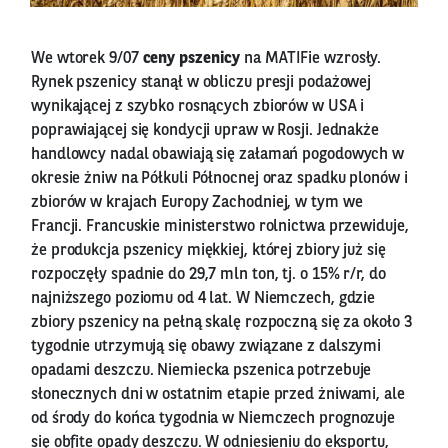
We wtorek 9/07
ceny pszenicy
na MATIFie wzrosły.
Rynek pszenicy stanął w obliczu presji podażowej
wynikającej z szybko rosnących zbiorów w USA i
poprawiającej się kondycji upraw w Rosji. Jednakże
handlowcy nadal obawiają się załamań pogodowych w
okresie żniw na Półkuli Północnej oraz spadku plonów i
zbiorów w krajach Europy Zachodniej, w tym we
Francji. Francuskie ministerstwo rolnictwa przewiduje,
że produkcja pszenicy miękkiej, której zbiory już się
rozpoczęły spadnie do 29,7 mln ton, tj. o 15% r/r, do
najniższego poziomu od 4 lat. W Niemczech, gdzie
zbiory pszenicy na pełną skalę rozpoczną się za około 3
tygodnie utrzymują się obawy związane z dalszymi
opadami deszczu. Niemiecka pszenica potrzebuje
słonecznych dni w ostatnim etapie przed żniwami, ale
od środy do końca tygodnia w Niemczech prognozuje
się obfite opady deszczu. W odniesieniu do eksportu,