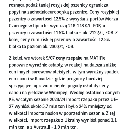
rosnąca podaż taniej rosyjskiej pszenicy ogranicza
popyt na zachodnioeuropejską pszenicę. Ceny rosyjskiej
pszenicy o zawartości 12.5% z wysyłką z portów Morza
Czarnego w lipcu br. wynoszą 216-218 $/t, FOB, a
pszenicy o zawartości 11.5% białka – ok. 212 $/t, FOB. Z
kolei, ceny rumuńskiej pszenicy o zawartości 12.5%
białka to poziom ok. 230 $/t, FOB.
Z kolei, we wtorek 9/07
ceny rzepaku
na MATIFie
ponownie wyraźnie osłabły, w reakcji na dalszą zniżkę
cen innych surowców oleistych, w tym wyraźny spadek
cen canoli w Kanadzie, gdzie prognozy bardziej
sprzyjającej uprawom ciepłej pogody osłabiły ceny
canoli na giełdzie w Winnipeg. Według ostatnich danych
KE, w całym sezonie 2023/24 import rzepaku przez UE-
27 wyniósł około 5,7 mln ton i był o 24% mniejszy od
wielkości importu nasion w poprzednim sezonie. Z tej
wielkości, import rzepaku z Ukrainy wyniósł ponad 3,1
mln ton, a z Australii - 1,9 mln ton.