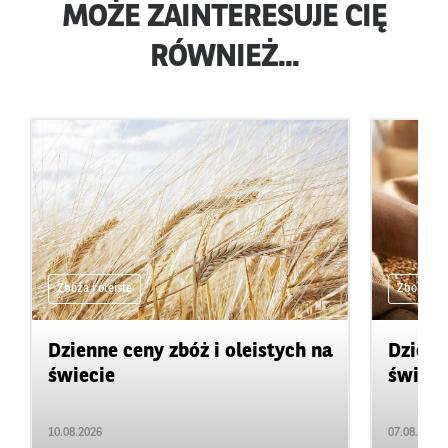
MOŻE ZAINTERESUJE CIĘ
RÓWNIEŻ...
Zboża i oleiste
Zboża i ol
Dzienne ceny zbóż i oleistych na
Dzienn
świecie
świeci
10.08.2026
07.08.2026