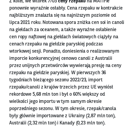
Z kolei, we wtorek 7/03
ceny rzepaku
na MATIFie
ponownie wyraźnie osłabły. Cena rzepaku w kontrakcie
najbliższym znalazła się na najniższym poziomie od
lipca 2021 roku. Notowana spora zniżka cen soi in canoli
na giełdach za oceanem, a także wyraźne osłabienie
cen ropy naftowej na giełdach światowych ciążyły na
cenach rzepaku na giełdzie paryskiej podczas
wtorkowej sesji. Ponadto, doniesienia o realizowanym
imporcie konkurencyjnej cenowo canoli z Australii
przez unijnych przetwórców wywierają presję na ceny
rzepaku na giełdzie paryskiej. W pierwszych 36
tygodniach bieżącego sezonu 2022/23, import
rzepaku/canoli z krajów trzecich przez UE wyniósł
rekordowe 5,68 mln ton i był o 60% większy od
wielkości jego importu w tym samym okresie
poprzedniego sezonu. W tym okresie, rzepak/canola
były głównie importowane z Ukrainy (2,87 mln ton),
Australii (2,32 mln ton) i Kanady (0,23 mln ton).