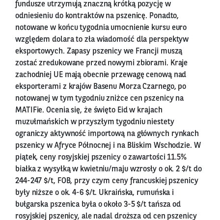
fundusze utrzymują znaczną krótką pozycję w
odniesieniu do kontraktów na pszenicę. Ponadto,
notowane w końcu tygodnia umocnienie kursu euro
względem dolara to zła wiadomość dla perspektyw
eksportowych. Zapasy pszenicy we Francji muszą
zostać zredukowane przed nowymi zbiorami. Kraje
zachodniej UE mają obecnie przewagę cenową nad
eksporterami z krajów Basenu Morza Czarnego, po
notowanej w tym tygodniu zniżce cen pszenicy na
MATIFie. Ocenia się, że święto Eid w krajach
muzułmańskich w przyszłym tygodniu niestety
ograniczy aktywność importową na głównych rynkach
pszenicy w Afryce Północnej i na Bliskim Wschodzie. W
piątek, ceny rosyjskiej pszenicy o zawartości 11.5%
białka z wysyłką w kwietniu/maju wzrosły o ok. 2 $/t do
244-247 $/t, FOB, przy czym ceny francuskiej pszenicy
były niższe o ok. 4-6 $/t. Ukraińska, rumuńska i
bułgarska pszenica była o około 3-5 $/t tańsza od
rosyjskiej pszenicy, ale nadal droższa od cen pszenicy