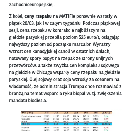
zachodnioeuropejskiej.
Z kolei,
ceny rzepaku
na MATIFie ponownie wzrosły w
piątek 28/03, jak i w całym tygodniu. Podczas piątkowej
sesji, cena rzepaku w kontrakcie najbliższym na
giełdzie paryskiej przebiła poziom 525 euro/t, osiągając
najwyższy poziom od początku marca br. Wyraźny
wzrost cen kanadyjskiej canoli w ostatnich dniach,
notowany spory popyt na rzepak ze strony unijnych
przetwórców, a także zwyżka cen kompleksu sojowego
na giełdzie w Chicago wsparły ceny rzepaku na giełdzie
paryskiej. Olej sojowy oraz soja wzrosły za oceanem na
wiadomość, że administracja Trumpa chce rozmawiać z
branżą na temat wsparcia ryku biopaliw, tj. zwiększenia
mandatu biodiesla.