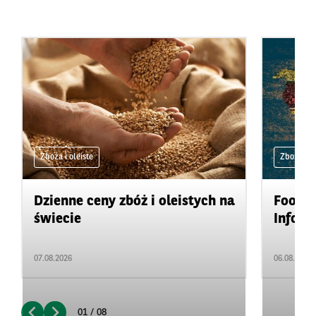
Zboża i oleiste
Zboża i ol
Dzienne ceny zbóż i oleistych na
Food&A
świecie
Inform
07.08.2026
06.08.2026
01 / 08