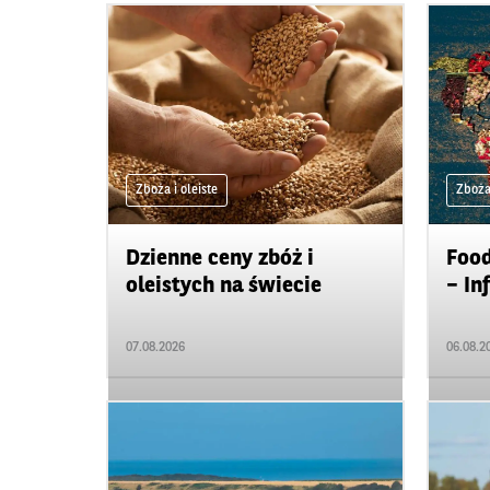
Zboża i oleiste
Zboża 
Dzienne ceny zbóż i
Food
oleistych na świecie
– In
07.08.2026
06.08.2