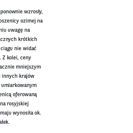
 ponownie wzrosły,
pszenicy ozimej na
dniu uwagę na
acznych krótkich
ciągu nie widać
Z kolei, ceny
nacznie mniejszym
i innych krajów
 w umiarkowanym
zenicą oferowaną
na rosyjskiej
maju wynosiła ok.
ałek.