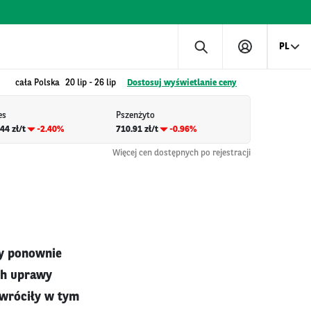
PL
cała Polska
20 lip
-
26 lip
Dostosuj wyświetlanie ceny
es
Pszenżyto
44 zł/t
-2.40%
710.91 zł/t
-0.96%
Więcej cen dostępnych po rejestracji
ry ponownie
ch uprawy
zwróciły w tym