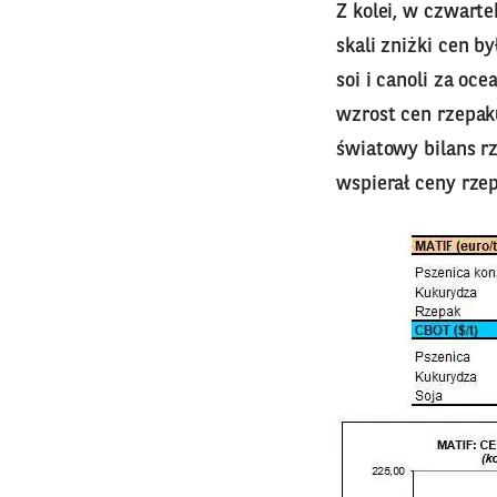
Z kolei, w czwart
skali zniżki cen 
soi i canoli za o
wzrost cen rzepaku
światowy bilans 
wspierał ceny rze