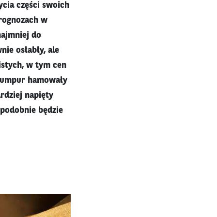
cia części swoich
prognozach w
najmniej do
ie osłabły, ale
istych, w tym cen
a Lumpur hamowały
rdziej napięty
podobnie będzie