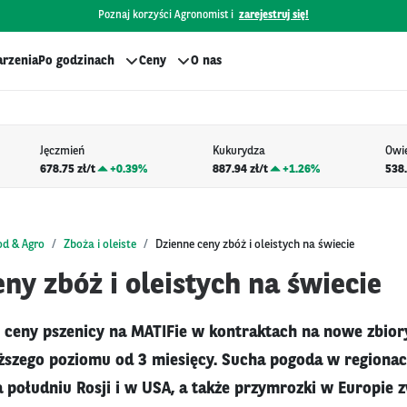
Poznaj korzyści Agronomist i
zarejestruj się!
rzenia
Po godzinach
Ceny
O nas
Jęczmień
Kukurydza
Owi
678.75 zł/t
+
0.39%
887.94 zł/t
+
1.26%
538.
od & Agro
Zboża i oleiste
Dzienne ceny zbóż i oleistych na świecie
ny zbóż i oleistych na świecie
 ceny pszenicy na MATIFie w kontraktach na nowe zbio
ższego poziomu od 3 miesięcy. Sucha pogoda w regiona
a południu Rosji i w USA, a także przymrozki w Europie 