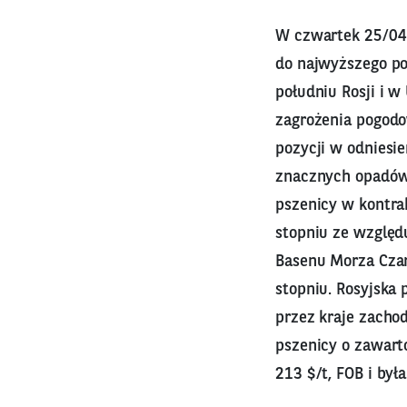
W czwartek 25/0
do najwyższego po
południu Rosji i 
zagrożenia pogodo
pozycji w odniesi
znacznych opadów 
pszenicy w kontr
stopniu ze względu
Basenu Morza Czar
stopniu. Rosyjska
przez kraje zachod
pszenicy o zawart
213 $/t, FOB i był