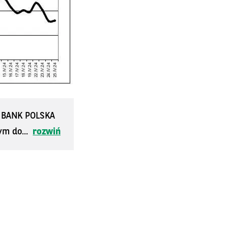
S BANK POLSKA
ym do...
rozwiń