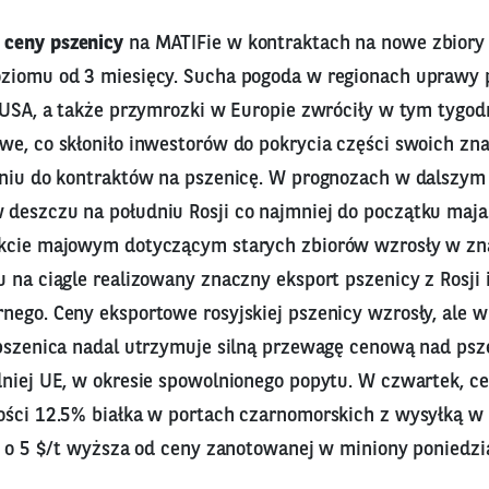
4
ceny pszenicy
na MATIFie w kontraktach na nowe zbiory
ziomu od 3 miesięcy. Sucha pogoda w regionach uprawy 
w USA, a także przymrozki w Europie zwróciły w tym tygo
we, co skłoniło inwestorów do pokrycia części swoich zn
eniu do kontraktów na pszenicę. W prognozach w dalszym 
deszczu na południu Rosji co najmniej do początku maja. 
akcie majowym dotyczącym starych zbiorów wzrosły w z
 na ciągle realizowany znaczny eksport pszenicy z Rosji 
nego. Ceny eksportowe rosyjskiej pszenicy wzrosły, ale
 pszenica nadal utrzymuje silną przewagę cenową nad ps
niej UE, w okresie spowolnionego popytu. W czwartek, ce
ości 12.5% białka w portach czarnomorskich z wysyłką w 
a o 5 $/t wyższa od ceny zanotowanej w miniony poniedzi