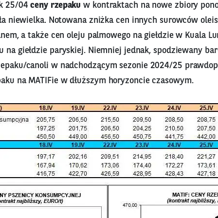
ek 25/04
ceny rzepaku
w kontraktach na nowe zbiory ponow
była niewielka. Notowana zniżka cen innych surowców olei
ceanem, a także cen oleju palmowego na giełdzie w Kuala
 na giełdzie paryskiej. Niemniej jednak, spodziewany bar
rzepaku/canoli w nadchodzącym sezonie 2024/25 prawdop
paku na MATIFie w dłuższym horyzoncie czasowym.