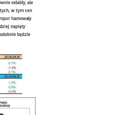
nie osłabły, ale
stych, w tym cen
 Lumpur hamowały
dziej napięty
odobnie będzie