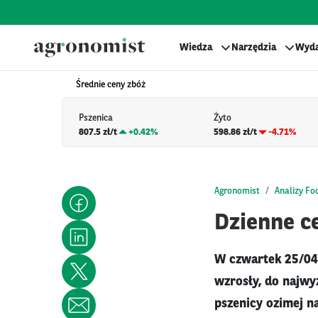
Wiedza
Narzędzia
Wyda
Średnie ceny zbóż
Pszenica
Żyto
807.5 zł/t
+
0.42%
598.86 zł/t
-4.71%
Agronomist
Analizy Fo
Dzienne ce
W czwartek 25/04
wzrosły, do najwy
pszenicy ozimej n