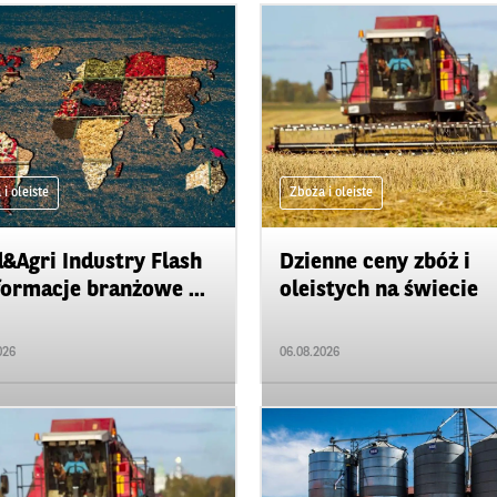
i oleiste
Zboża i oleiste
&Agri Industry Flash
Dzienne ceny zbóż i
formacje branżowe ...
oleistych na świecie
026
06.08.2026