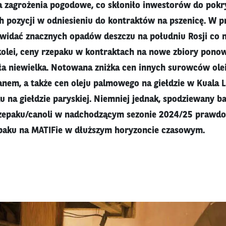
 zagrożenia pogodowe, co skłoniło inwestorów do pokry
h pozycji w odniesieniu do kontraktów na pszenicę. W 
 widać znacznych opadów deszczu na południu Rosji co 
kolei, ceny rzepaku w kontraktach na nowe zbiory ponown
była niewielka. Notowana zniżka cen innych surowców ole
ceanem, a także cen oleju palmowego na giełdzie w Kual
 na giełdzie paryskiej. Niemniej jednak, spodziewany ba
rzepaku/canoli w nadchodzącym sezonie 2024/25 prawdo
epaku na MATIFie w dłuższym horyzoncie czasowym.