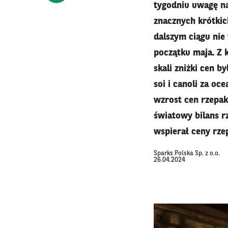
tygodniu uwagę na
znacznych krótkic
dalszym ciągu nie
początku maja. Z 
skali zniżki cen 
soi i canoli za o
wzrost cen rzepaku
światowy bilans 
wspierał ceny rz
Sparks Polska Sp. z o.o.
26.04.2024