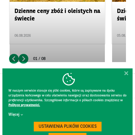
Dzienne ceny zbóż i oleistych na
Dzienn
świecie
świeci
06.08.2026
05.08.2026
01 / 08
W naszym serwisie stosuje się pliki cookies, które są zapisywane na dysku
urządzenia końcowego w celu ułatwienia nawigacji oraz dostosowania serwisu do
preferencji użytkownika. Szczegółowe informacje o plikach cookies znajdziesz w
Polityce prywatności.
KONTAKT
Więcej
REGULAMIN STRONY
POLITYKA PRYWATNOŚCI
USTAWIENIA PLIKÓW COOKIES
RODO