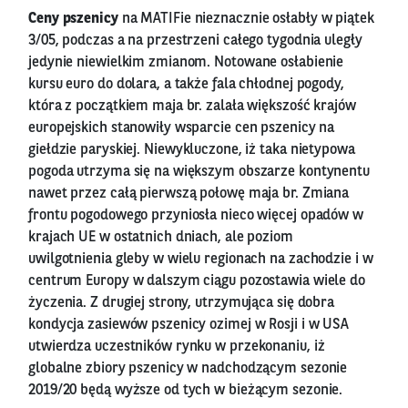
Ceny pszenicy
na MATIFie nieznacznie osłabły w piątek
3/05, podczas a na przestrzeni całego tygodnia uległy
jedynie niewielkim zmianom. Notowane osłabienie
kursu euro do dolara, a także fala chłodnej pogody,
która z początkiem maja br. zalała większość krajów
europejskich stanowiły wsparcie cen pszenicy na
giełdzie paryskiej. Niewykluczone, iż taka nietypowa
pogoda utrzyma się na większym obszarze kontynentu
nawet przez całą pierwszą połowę maja br. Zmiana
frontu pogodowego przyniosła nieco więcej opadów w
krajach UE w ostatnich dniach, ale poziom
uwilgotnienia gleby w wielu regionach na zachodzie i w
centrum Europy w dalszym ciągu pozostawia wiele do
życzenia. Z drugiej strony, utrzymująca się dobra
kondycja zasiewów pszenicy ozimej w Rosji i w USA
utwierdza uczestników rynku w przekonaniu, iż
globalne zbiory pszenicy w nadchodzącym sezonie
2019/20 będą wyższe od tych w bieżącym sezonie.