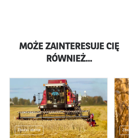
MOŻE ZAINTERESUJE CIĘ
RÓWNIEŻ...
Zboża i oleiste
Zboża i ol