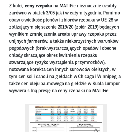
Z kolei,
ceny rzepaku
na MATIFie nieznacznie osłabły
zarówno w piątek 3/05 jak i w całym tygodniu. Pomimo
obaw o wielkość plonów i zbiorów rzepaku w UE-28 w
zbliżającym się sezonie 2019/20 (zbiór 2019) będących
wynikiem zmniejszenia areału uprawy rzepaku przez
unijnych farmerów, a także niekorzystnych warunków
pogodowych (brak wystarczających opadów i obecne
chłody skracające okres kwitnienia rzepaku i
stwarzające ryzyko wystąpienia przymrozków),
notowana korekta cen innych surowców oleistych, w
tym cen soi i canoli na giełdach w Chicago i Winnipeg, a
także cen oleju palmowego na giełdzie w Kuala Lumpur
wywiera silną presję na ceny rzepaku na MATIFie.