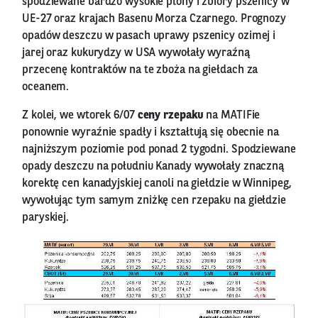
spodziewane bardzo wysokie plony i zbiory pszenicy w
UE-27 oraz krajach Basenu Morza Czarnego. Prognozy
opadów deszczu w pasach uprawy pszenicy ozimej i
jarej oraz kukurydzy w USA wywołały wyraźną
przecenę kontraktów na te zboża na giełdach za
oceanem.
Z kolei, we wtorek 6/07
ceny rzepaku
na MATIFie
ponownie wyraźnie spadły i kształtują się obecnie na
najniższym poziomie pod ponad 2 tygodni. Spodziewane
opady deszczu na południu Kanady wywołały znaczną
korektę cen kanadyjskiej canoli na giełdzie w Winnipeg,
wywołując tym samym zniżkę cen rzepaku na giełdzie
paryskiej.