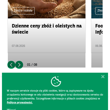
Zboża i oleiste
Zboża i ol
Dzienne ceny zbóż i oleistych na
Food&A
świecie
Inform
07.08.2026
06.08.2026
01 / 08
W naszym serwisie stosuje się pliki cookies, które są zapisywane na dysku
urządzenia końcowego w celu ułatwienia nawigacji oraz dostosowania serwisu do
preferencji użytkownika. Szczegółowe informacje o plikach cookies znajdziesz w
Polityce prywatności.
KONTAKT