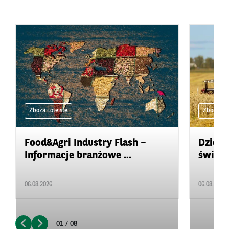
Zboża i oleiste
Zboża i ol
Food&Agri Industry Flash –
Dzienn
Informacje branżowe ...
świeci
06.08.2026
06.08.2026
01 / 08