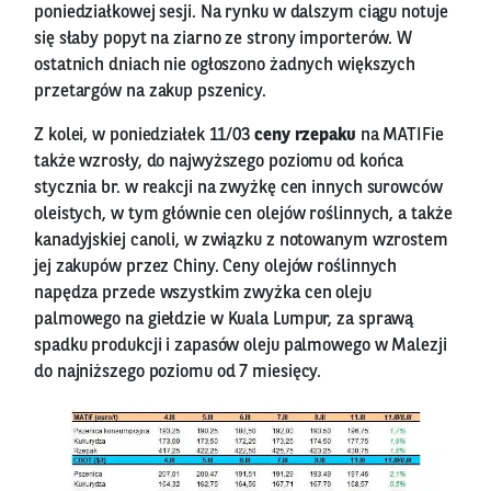
poniedziałkowej sesji. Na rynku w dalszym ciągu notuje
się słaby popyt na ziarno ze strony importerów. W
ostatnich dniach nie ogłoszono żadnych większych
przetargów na zakup pszenicy.
Z kolei, w poniedziałek 11/03
ceny rzepaku
na MATIFie
także wzrosły, do najwyższego poziomu od końca
stycznia br. w reakcji na zwyżkę cen innych surowców
oleistych, w tym głównie cen olejów roślinnych, a także
kanadyjskiej canoli, w związku z notowanym wzrostem
jej zakupów przez Chiny. Ceny olejów roślinnych
napędza przede wszystkim zwyżka cen oleju
palmowego na giełdzie w Kuala Lumpur, za sprawą
spadku produkcji i zapasów oleju palmowego w Malezji
do najniższego poziomu od 7 miesięcy.