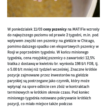
W poniedziałek 11/03
ceny pszenicy
na MATIFie wzrosły
do najwyższego poziomu od prawie 2 tygodni, m.in. pod
wpływem zwyżki cen pszenicy na giełdzie w Chicago,
pomimo dalszego spadku cen eksportowych pszenicy w
Rosji w poprzednim tygodniu. W końcu minionego
tygodnia, cena rosyjskiej pszenicy o zawartości 12,5%
białka z dostawą w kwietniu br. wyniosła 198 $/t FOB, tj.
o 5.00 $/t mniej niż tydzień wcześniej. Znaczne krótkie
pozycje zajmowane przez inwestorów na giełdzie
paryskiej są postrzegane jako czynnik, który może
wpłynąć na spore odbicie cen zbóż w kontraktach
terminowych w krótkim okresie czasu. Pod koniec
minionego tygodnia notowano pokrywanie krótkich
pozycji, co miało miejsce także podczas