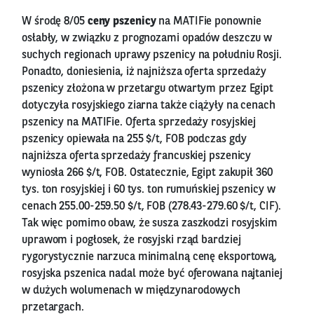
W środę 8/05
ceny pszenicy
na MATIFie ponownie
osłabły, w związku z prognozami opadów deszczu w
suchych regionach uprawy pszenicy na południu Rosji.
Ponadto, doniesienia, iż najniższa oferta sprzedaży
pszenicy złożona w przetargu otwartym przez Egipt
dotyczyła rosyjskiego ziarna także ciążyły na cenach
pszenicy na MATIFie. Oferta sprzedaży rosyjskiej
pszenicy opiewała na 255 $/t, FOB podczas gdy
najniższa oferta sprzedaży francuskiej pszenicy
wyniosła 266 $/t, FOB. Ostatecznie, Egipt zakupił 360
tys. ton rosyjskiej i 60 tys. ton rumuńskiej pszenicy w
cenach 255.00-259.50 $/t, FOB (278.43-279.60 $/t, CIF).
Tak więc pomimo obaw, że susza zaszkodzi rosyjskim
uprawom i pogłosek, że rosyjski rząd bardziej
rygorystycznie narzuca minimalną cenę eksportową,
rosyjska pszenica nadal może być oferowana najtaniej
w dużych wolumenach w międzynarodowych
przetargach.