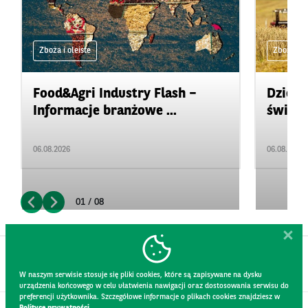
Zboża i oleiste
Zboża i ol
Food&Agri Industry Flash –
Dzienn
Informacje branżowe ...
świeci
06.08.2026
06.08.2026
01 / 08
W naszym serwisie stosuje się pliki cookies, które są zapisywane na dysku
urządzenia końcowego w celu ułatwienia nawigacji oraz dostosowania serwisu do
preferencji użytkownika. Szczegółowe informacje o plikach cookies znajdziesz w