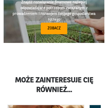
Znajdź rozwiązanie finansowe najlepiej
odpowiadające potrzebom związanym z
prowadzeniem i rozwojem twojego gospodarstwa
rolnego
ZOBACZ
MOŻE ZAINTERESUJE CIĘ
RÓWNIEŻ...