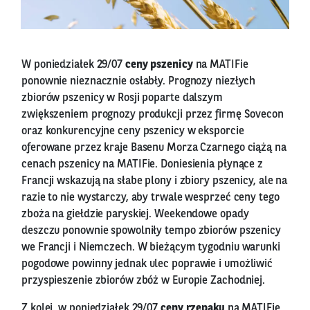
W poniedziałek 29/07
ceny pszenicy
na MATIFie
ponownie nieznacznie osłabły. Prognozy niezłych
zbiorów pszenicy w Rosji poparte dalszym
zwiększeniem prognozy produkcji przez firmę Sovecon
oraz konkurencyjne ceny pszenicy w eksporcie
oferowane przez kraje Basenu Morza Czarnego ciążą na
cenach pszenicy na MATIFie. Doniesienia płynące z
Francji wskazują na słabe plony i zbiory pszenicy, ale na
razie to nie wystarczy, aby trwale wesprzeć ceny tego
zboża na giełdzie paryskiej. Weekendowe opady
deszczu ponownie spowolniły tempo zbiorów pszenicy
we Francji i Niemczech. W bieżącym tygodniu warunki
pogodowe powinny jednak ulec poprawie i umożliwić
przyspieszenie zbiorów zbóż w Europie Zachodniej.
Z kolei, w poniedziałek 29/07
ceny rzepaku
na MATIFie