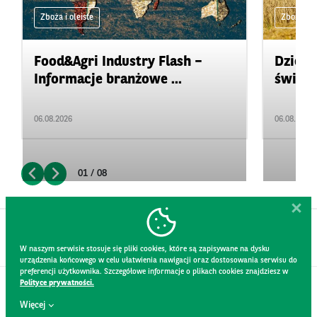
Zboża i oleiste
Zboża i ol
Food&Agri Industry Flash –
Dzienn
Informacje branżowe ...
świeci
06.08.2026
06.08.2026
01 / 08
W naszym serwisie stosuje się pliki cookies, które są zapisywane na dysku
urządzenia końcowego w celu ułatwienia nawigacji oraz dostosowania serwisu do
preferencji użytkownika. Szczegółowe informacje o plikach cookies znajdziesz w
Polityce prywatności.
KONTAKT
Więcej
REGULAMIN STRONY