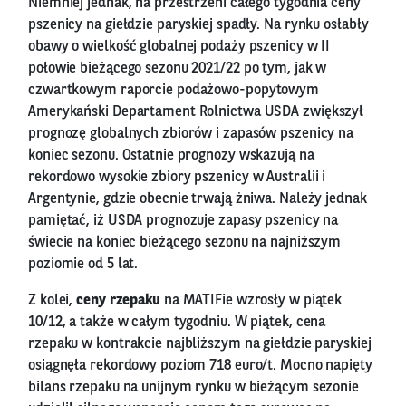
Niemniej jednak, na przestrzeni całego tygodnia ceny
pszenicy na giełdzie paryskiej spadły. Na rynku osłabły
obawy o wielkość globalnej podaży pszenicy w II
połowie bieżącego sezonu 2021/22 po tym, jak w
czwartkowym raporcie podażowo-popytowym
Amerykański Departament Rolnictwa USDA zwiększył
prognozę globalnych zbiorów i zapasów pszenicy na
koniec sezonu. Ostatnie prognozy wskazują na
rekordowo wysokie zbiory pszenicy w Australii i
Argentynie, gdzie obecnie trwają żniwa. Należy jednak
pamiętać, iż USDA prognozuje zapasy pszenicy na
świecie na koniec bieżącego sezonu na najniższym
poziomie od 5 lat.
Z kolei,
ceny rzepaku
na MATIFie wzrosły w piątek
10/12, a także w całym tygodniu. W piątek, cena
rzepaku w kontrakcie najbliższym na giełdzie paryskiej
osiągnęła rekordowy poziom 718 euro/t. Mocno napięty
bilans rzepaku na unijnym rynku w bieżącym sezonie