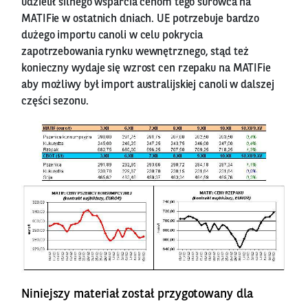
udzielił silnego wsparcia cenom tego surowca na
MATIFie w ostatnich dniach. UE potrzebuje bardzo
dużego importu canoli w celu pokrycia
zapotrzebowania rynku wewnętrznego, stąd też
konieczny wydaje się wzrost cen rzepaku na MATIFie
aby możliwy był import australijskiej canoli w dalszej
części sezonu.
Niniejszy materiał został przygotowany dla