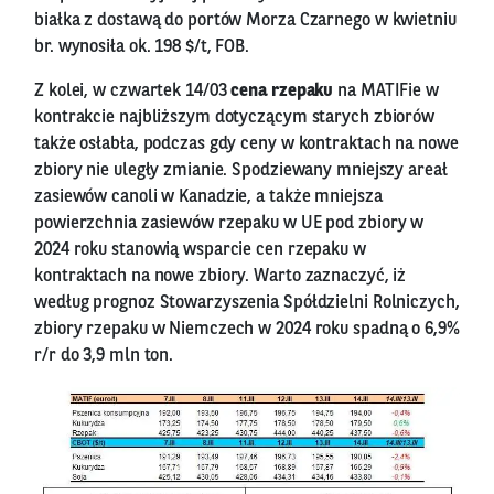
białka z dostawą do portów Morza Czarnego w kwietniu
br. wynosiła ok. 198 $/t, FOB.
Z kolei, w czwartek 14/03
cena rzepaku
na MATIFie w
kontrakcie najbliższym dotyczącym starych zbiorów
także osłabła, podczas gdy ceny w kontraktach na nowe
zbiory nie uległy zmianie. Spodziewany mniejszy areał
zasiewów canoli w Kanadzie, a także mniejsza
powierzchnia zasiewów rzepaku w UE pod zbiory w
2024 roku stanowią wsparcie cen rzepaku w
kontraktach na nowe zbiory. Warto zaznaczyć, iż
według prognoz Stowarzyszenia Spółdzielni Rolniczych,
zbiory rzepaku w Niemczech w 2024 roku spadną o 6,9%
r/r do 3,9 mln ton.