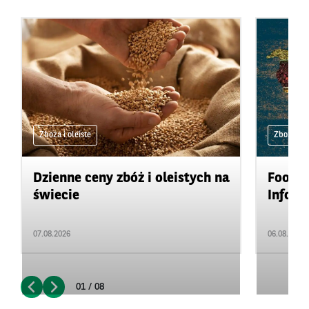
Zboża i oleiste
Zboża i ol
Dzienne ceny zbóż i oleistych na
Food&A
świecie
Inform
07.08.2026
06.08.2026
01 / 08