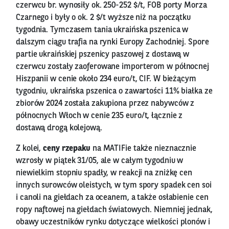
czerwcu br. wynosiły ok. 250-252 $/t, FOB porty Morza
Czarnego i były o ok. 2 $/t wyższe niż na początku
tygodnia. Tymczasem tania ukraińska pszenica w
dalszym ciągu trafia na rynki Europy Zachodniej. Spore
partie ukraińskiej pszenicy paszowej z dostawą w
czerwcu zostały zaoferowane importerom w północnej
Hiszpanii w cenie około 234 euro/t, CIF. W bieżącym
tygodniu, ukraińska pszenica o zawartości 11% białka ze
zbiorów 2024 została zakupiona przez nabywców z
północnych Włoch w cenie 235 euro/t, łącznie z
dostawą drogą kolejową.
Z kolei,
ceny rzepaku
na MATIFie także nieznacznie
wzrosły w piątek 31/05, ale w całym tygodniu w
niewielkim stopniu spadły, w reakcji na zniżkę cen
innych surowców oleistych, w tym spory spadek cen soi
i canoli na giełdach za oceanem, a także osłabienie cen
ropy naftowej na giełdach światowych. Niemniej jednak,
obawy uczestników rynku dotyczące wielkości plonów i