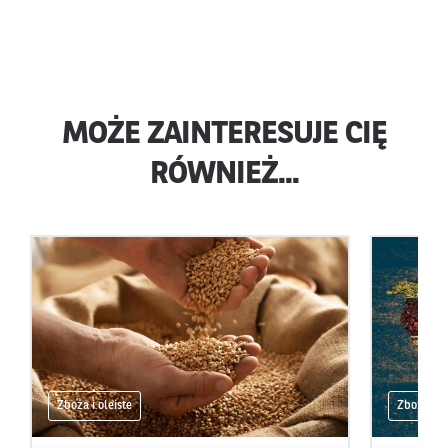
MOŻE ZAINTERESUJE CIĘ
RÓWNIEŻ...
Zboża i oleiste
Zboża i ol