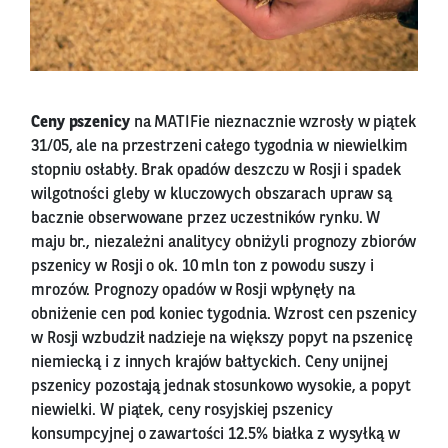
Ceny pszenicy
na MATIFie nieznacznie wzrosły w piątek
31/05, ale na przestrzeni całego tygodnia w niewielkim
stopniu osłabły. Brak opadów deszczu w Rosji i spadek
wilgotności gleby w kluczowych obszarach upraw są
bacznie obserwowane przez uczestników rynku. W
maju br., niezależni analitycy obniżyli prognozy zbiorów
pszenicy w Rosji o ok. 10 mln ton z powodu suszy i
mrozów. Prognozy opadów w Rosji wpłynęły na
obniżenie cen pod koniec tygodnia. Wzrost cen pszenicy
w Rosji wzbudził nadzieje na większy popyt na pszenicę
niemiecką i z innych krajów bałtyckich. Ceny unijnej
pszenicy pozostają jednak stosunkowo wysokie, a popyt
niewielki. W piątek, ceny rosyjskiej pszenicy
konsumpcyjnej o zawartości 12.5% białka z wysyłką w