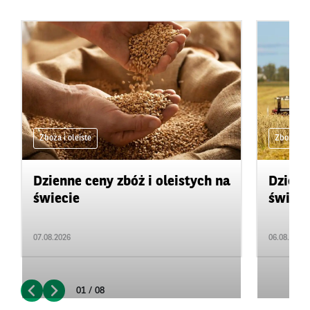
Zboża i oleiste
Zboża i ol
Dzienne ceny zbóż i oleistych na
Dzienn
świecie
świeci
07.08.2026
06.08.2026
01 / 08