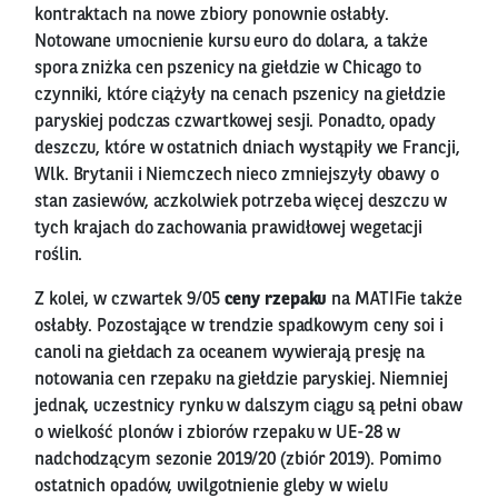
kontraktach na nowe zbiory ponownie osłabły.
Notowane umocnienie kursu euro do dolara, a także
spora zniżka cen pszenicy na giełdzie w Chicago to
czynniki, które ciążyły na cenach pszenicy na giełdzie
paryskiej podczas czwartkowej sesji. Ponadto, opady
deszczu, które w ostatnich dniach wystąpiły we Francji,
Wlk. Brytanii i Niemczech nieco zmniejszyły obawy o
stan zasiewów, aczkolwiek potrzeba więcej deszczu w
tych krajach do zachowania prawidłowej wegetacji
roślin.
Z kolei, w czwartek 9/05
ceny rzepaku
na MATIFie także
osłabły. Pozostające w trendzie spadkowym ceny soi i
canoli na giełdach za oceanem wywierają presję na
notowania cen rzepaku na giełdzie paryskiej. Niemniej
jednak, uczestnicy rynku w dalszym ciągu są pełni obaw
o wielkość plonów i zbiorów rzepaku w UE-28 w
nadchodzącym sezonie 2019/20 (zbiór 2019). Pomimo
ostatnich opadów, uwilgotnienie gleby w wielu