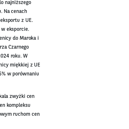
o najniższego
u. Na cenach
eksportu z UE.
 w eksporcie.
enicy do Maroka i
orza Czarnego
2024 roku. W
nicy miękkiej z UE
 5% w porównaniu
kala zwyżki cen
cen kompleksu
żkowym ruchom cen