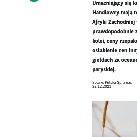
Umacniający się k
Handlowcy mają na
Afryki Zachodniej 
prawdopodobnie zd
kolei, ceny rzepa
osłabienie cen in
giełdach za ocea
paryskiej.
Sparks Polska Sp. z o.o.
22.12.2023