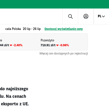
PL
cała Polska
20 lip
-
26 lip
Dostosuj wyświetlanie ceny
es
Pszenżyto
44 zł/t
-2.40%
710.91 zł/t
-0.96%
Więcej cen dostępnych po rejestracji
do najniższego
lu. Na cenach
 eksportu z UE.