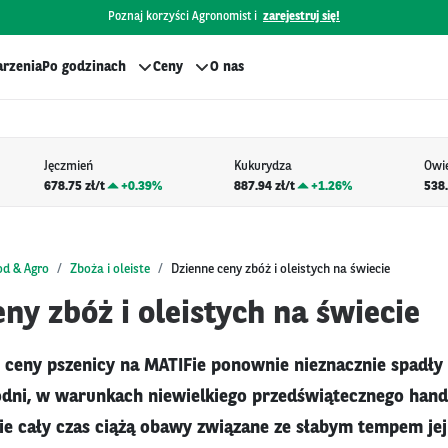
Poznaj korzyści Agronomist i
zarejestruj się!
rzenia
Po godzinach
Ceny
O nas
Jęczmień
Kukurydza
Owi
678.75 zł/t
+
0.39%
887.94 zł/t
+
1.26%
538.
od & Agro
Zboża i oleiste
Dzienne ceny zbóż i oleistych na świecie
ny zbóż i oleistych na świecie
ceny pszenicy na MATIFie ponownie nieznacznie spadły 
dni, w warunkach niewielkiego przedświątecznego hand
ie cały czas ciążą obawy związane ze słabym tempem jej