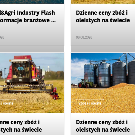
&Agri Industry Flash
Dzienne ceny zbóż i
formacje branżowe ...
oleistych na świecie
026
06.08.2026
i oleiste
Zboża i oleiste
nne ceny zbóż i
Dzienne ceny zbóż i
stych na świecie
oleistych na świecie