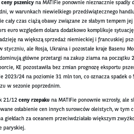
2
ceny pszenicy
na MATIFie ponownie nieznacznie spadły d
dni, w warunkach niewielkiego przedświątecznego handl
ie cały czas ciążą obawy związane ze słabym tempem jej 
urs euro względem dolara dodatkowo komplikuje sytuację
dzieję na większą sprzedaż niemieckiej i francuskiej psz
w styczniu, ale Rosja, Ukraina i pozostałe kraje Basenu M
ominują główne przetargi na zakup ziarna na początku 
orcie, KE pozostawiła bez zmian prognozę eksportu psze
e 2023/24 na poziomie 31 mln ton, co oznacza spadek o
zu w sezonie poprzednim.
ek 21/12
ceny rzepaku
na MATIFie ponownie wzrosły, ale s
owane osłabienie cen innych surowców oleistych, w tym 
 na giełdach za oceanem przeciwdziałało większym zwy
e paryskiej.