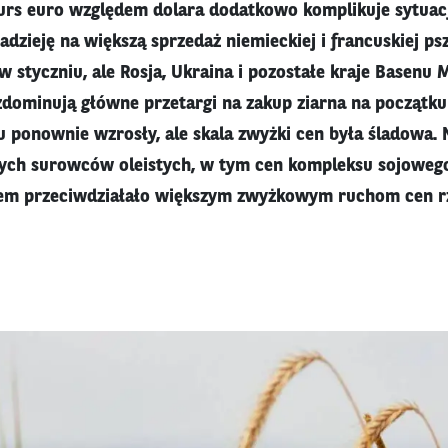
urs euro względem dolara dodatkowo komplikuje sytuacj
dzieję na większą sprzedaż niemieckiej i francuskiej ps
w styczniu, ale Rosja, Ukraina i pozostałe kraje Basenu
ominują główne przetargi na zakup ziarna na początku
ku ponownie wzrosły, ale skala zwyżki cen była śladowa
nych surowców oleistych, w tym cen kompleksu sojowego 
nem przeciwdziałało większym zwyżkowym ruchom cen rz