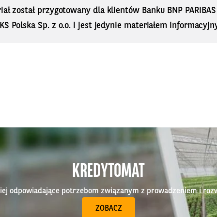
riał został przygotowany dla klientów Banku BNP PARIBA
KS Polska Sp. z o.o. i jest jedynie materiałem informacyjn
KREDYTOMAT
epiej odpowiadające potrzebom związanym z prowadzeniem i roz
ZOBACZ