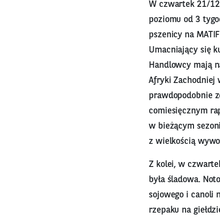
W czwartek 21/1
poziomu od 3 tygo
pszenicy na MATIF
Umacniający się k
Handlowcy mają na
Afryki Zachodniej 
prawdopodobnie zd
comiesięcznym rap
w bieżącym sezoni
z wielkością wywo
Z kolei, w czwart
była śladowa. Not
sojowego i canoli
rzepaku na giełdzi