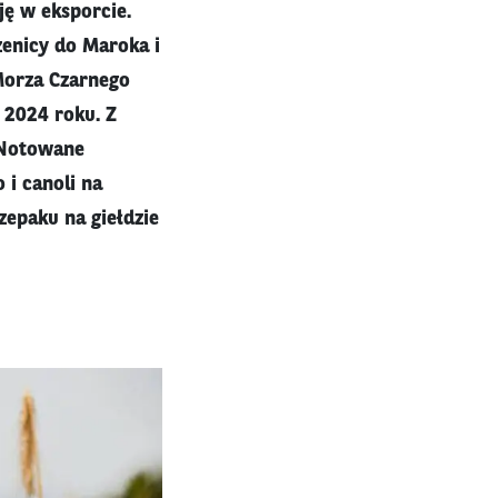
ę w eksporcie.
zenicy do Maroka i
 Morza Czarnego
 2024 roku. Z
. Notowane
i canoli na
epaku na giełdzie