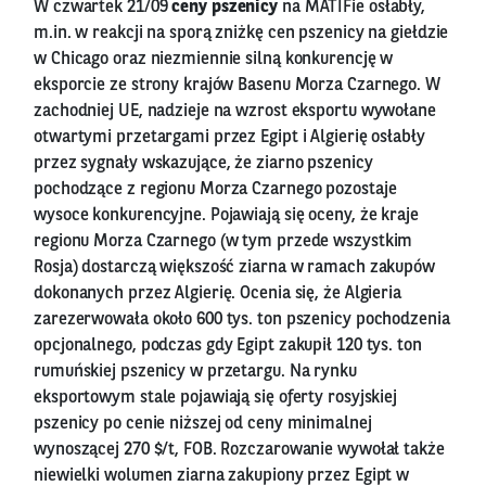
W czwartek 21/09
ceny pszenicy
na MATIFie osłabły,
m.in. w reakcji na sporą zniżkę cen pszenicy na giełdzie
w Chicago oraz niezmiennie silną konkurencję w
eksporcie ze strony krajów Basenu Morza Czarnego. W
zachodniej UE, nadzieje na wzrost eksportu wywołane
otwartymi przetargami przez Egipt i Algierię osłabły
przez sygnały wskazujące, że ziarno pszenicy
pochodzące z regionu Morza Czarnego pozostaje
wysoce konkurencyjne. Pojawiają się oceny, że kraje
regionu Morza Czarnego (w tym przede wszystkim
Rosja) dostarczą większość ziarna w ramach zakupów
dokonanych przez Algierię. Ocenia się, że Algieria
zarezerwowała około 600 tys. ton pszenicy pochodzenia
opcjonalnego, podczas gdy Egipt zakupił 120 tys. ton
rumuńskiej pszenicy w przetargu. Na rynku
eksportowym stale pojawiają się oferty rosyjskiej
pszenicy po cenie niższej od ceny minimalnej
wynoszącej 270 $/t, FOB. Rozczarowanie wywołał także
niewielki wolumen ziarna zakupiony przez Egipt w