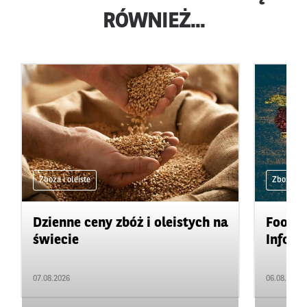
RÓWNIEŻ...
Zboża i oleiste
Zboża i ol
Dzienne ceny zbóż i oleistych na
Food&A
świecie
Inform
07.08.2026
06.08.2026