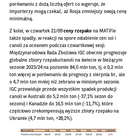
porównaniu z dużą liczbą ofert co sugeruje, że
importerzy mogą czekać, aż Rosja zmniejszy swoją cenę
minimalną.
Z kolei, w czwartek 21/09
ceny rzepaku
na MATIFie
także spadły, w reakcji na spore osłabienie cen soi i
canoli za oceanem podczas czwartkowej sesji.
Międzynarodowa Rada Zbożowa IGC obecnie prognozuje
globalne zbiory rzepaku/canoli na świecie w bieżącym
sezonie 2023/24 na poziomie 84,0 mln ton, tj. o 0,2 mln
ton więcej w porównaniu do prognozy z sierpnia br., ale
o 4,7 mln ton mniej niż zebrano w minionym sezonie.
IGC przewiduje przede wszystkim spadek produkcji
canoli w Australii do 5,2 mln ton (-37,1% sezon do
sezonu) i Kanadzie do 16,5 mln ton (-11,7%), które
częściowo zrekompensują wyższe zbiory rzepaku na
Ukrainie (4,7 mln ton, +28,2%).