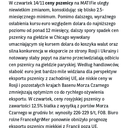
W czwartek 14/11
ceny pszenicy
na MATIFie uległy
niewielkim zmianom, konsolidując się blisko 2.5-
miesięcznego minimum. Pomimo dalszego, wyraźnego
osłabienia kursu euro względem dolara do najniższego
poziomu od ponad 12 miesięcy, dalszy spory spadek cen
pszenicy na giełdzie w Chicago wywołany
umacniającym się kursem dolara do koszyka walut oraz
silna konkurencja w eksporcie ze strony Rosji i Ukrainy i
notowany słaby popyt na ziarno przeciwdziałają odbiciu
cen pszenicy na giełdzie paryskiej. Według handlowców,
słabość euro jest bardzo mile widziana dla perspektyw
eksportu pszenicy z zachodniej UE, ale niskie ceny w
Rosji i pozostałych krajach Basenu Morza Czarnego
zmniejszają optymizm co do rychłego ożywienia
eksportu. W czwartek, ceny rosyjskiej pszenicy o
zawartości 12.5% białka z wysyłką z portów Morza
Czarnego w grudniu br. wynosiły 226-229 $/t, FOB. Biuro
rolne FranceAgriMer ponownie obniżyło prognozę
eksportu pszenicy miękkiej z Francji poza UE,