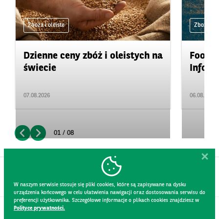
Zboża i oleiste
Zboża i ol
Dzienne ceny zbóż i oleistych na
Food&A
świecie
Inform
07.08.2026
06.08.2026
01 / 08
W naszym serwisie stosuje się pliki cookies, które są zapisywane na dysku
urządzenia końcowego w celu ułatwienia nawigacji oraz dostosowania serwisu do
preferencji użytkownika. Szczegółowe informacje o plikach cookies znajdziesz w
Polityce prywatności.
KONTAKT