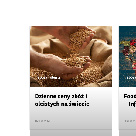
Zboża i oleiste
Zboża 
Dzienne ceny zbóż i
Food
oleistych na świecie
– In
07.08.2026
06.08.2