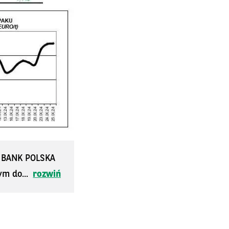
S BANK POLSKA
ym do...
rozwiń