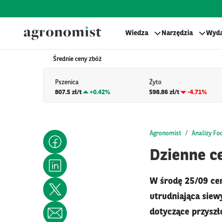
Wiedza
Narzędzia
Wyda
Średnie ceny zbóż
Pszenica
Żyto
807.5 zł/t
+
0.42%
598.86 zł/t
-4.71%
Agronomist
Analizy Fo
Dzienne ce
W środę 25/09 cen
utrudniająca siew
dotyczące przyszł