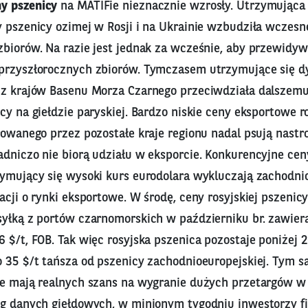
y pszenicy
na MATIFie nieznacznie wzrosły. Utrzymująca
y pszenicy ozimej w Rosji i na Ukrainie wzbudziła wczes
zbiorów. Na razie jest jednak za wcześnie, aby przewidyw
 przyszłorocznych zbiorów. Tymczasem utrzymujące się 
 z krajów Basenu Morza Czarnego przeciwdziała dalszem
cy na giełdzie paryskiej. Bardzo niskie ceny eksportowe r
rowanego przez pozostałe kraje regionu nadal psują nastro
dniczo nie biorą udziału w eksporcie. Konkurencyjne ceny
zymujący się wysoki kurs eurodolara wykluczają zachodni
acji o rynki eksportowe. W środę, ceny rosyjskiej pszenic
syłką z portów czarnomorskich w październiku br. zawiera
 $/t, FOB. Tak więc rosyjska pszenica pozostaje poniżej 2
o 35 $/t tańsza od pszenicy zachodnioeuropejskiej. Tym 
ie mają realnych szans na wygranie dużych przetargów w 
ug danych giełdowych, w minionym tygodniu inwestorzy f