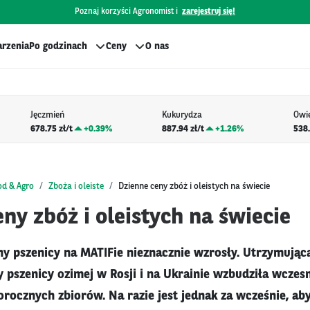
Poznaj korzyści Agronomist i
zarejestruj się!
rzenia
Po godzinach
Ceny
O nas
Jęczmień
Kukurydza
Owi
678.75 zł/t
+
0.39%
887.94 zł/t
+
1.26%
538.
od & Agro
Zboża i oleiste
Dzienne ceny zbóż i oleistych na świecie
ny zbóż i oleistych na świecie
y pszenicy na MATIFie nieznacznie wzrosły. Utrzymując
y pszenicy ozimej w Rosji i na Ukrainie wzbudziła wcze
orocznych zbiorów. Na razie jest jednak za wcześnie, a