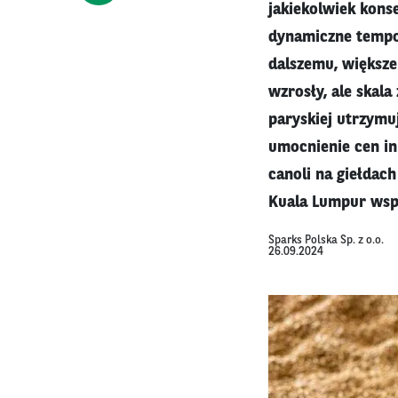
jakiekolwiek kons
dynamiczne tempo
dalszemu, większem
wzrosły, ale skala
paryskiej utrzymu
umocnienie cen i
canoli na giełdac
Kuala Lumpur wspa
Sparks Polska Sp. z o.o.
26.09.2024