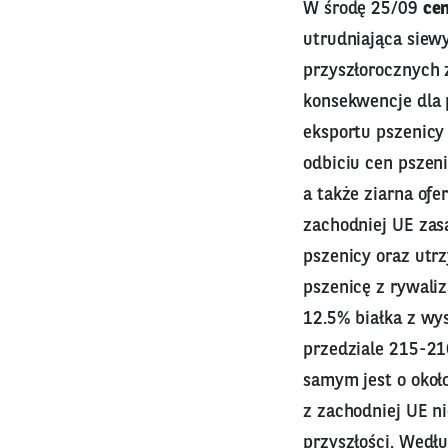
W środę 25/09
cen
utrudniająca siew
przyszłorocznych 
konsekwencje dla
eksportu pszenicy
odbiciu cen pszeni
a także ziarna ofe
zachodniej UE zasa
pszenicy oraz utr
pszenicę z rywaliz
12.5% białka z wy
przedziale 215-216
samym jest o okoł
z zachodniej UE n
przyszłości. Wedł