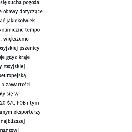
 się sucha pogoda
ne obawy dotyczące
ać jakiekolwiek
dynamiczne tempo
u, większemu
osyjskiej pszenicy
je gdyż kraje
 rosyjskiej
oeuropejską
y o zawartości
ły się w
20 $/t, FOB i tym
samym eksporterzy
najbliższej
inansowi