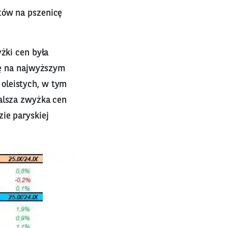
tów na pszenicę
żki cen była
ię na najwyższym
oleistych, w tym
dalsza zwyżka cen
ie paryskiej