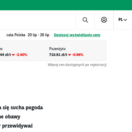
PL
cała Polska
20 lip
-
26 lip
Dostosuj wyświetlanie ceny
es
Pszenżyto
44 zł/t
-2.40%
710.91 zł/t
-0.96%
Więcej cen dostępnych po rejestracji
a się sucha pogoda
sne obawy
by przewidywać