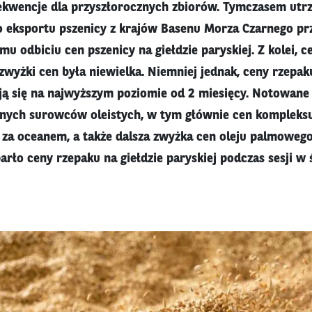
ekwencje dla przyszłorocznych zbiorów. Tymczasem utr
 eksportu pszenicy z krajów Basenu Morza Czarnego pr
u odbiciu cen pszenicy na giełdzie paryskiej. Z kolei, c
 zwyżki cen była niewielka. Niemniej jednak, ceny rzepak
ją się na najwyższym poziomie od 2 miesięcy. Notowane 
nnych surowców oleistych, w tym głównie cen kompleksu
h za oceanem, a także dalsza zwyżka cen oleju palmowego
rło ceny rzepaku na giełdzie paryskiej podczas sesji w 