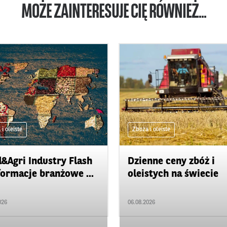
MOŻE ZAINTERESUJE CIĘ RÓWNIEŻ...
i oleiste
Zboża i oleiste
&Agri Industry Flash
Dzienne ceny zbóż i
formacje branżowe ...
oleistych na świecie
026
06.08.2026