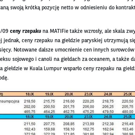
aną swoją krótką pozycję netto w odniesieniu do kontrak
25/09
ceny rzepaku
na MATIFie także wzrosły, ale skala zwy
j jednak, ceny rzepaku na giełdzie paryskiej utrzymują s
sięcy. Notowane dalsze umocnienie cen innych surowców 
eksu sojowego i canoli na giełdach za oceanem, a także 
a giełdzie w Kuala Lumpur wsparło ceny rzepaku na giełdz
odę.