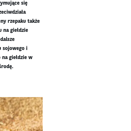
zymujące się
zeciwdziała
eny rzepaku także
u na giełdzie
dalsze
 sojowego i
 na giełdzie w
środę.