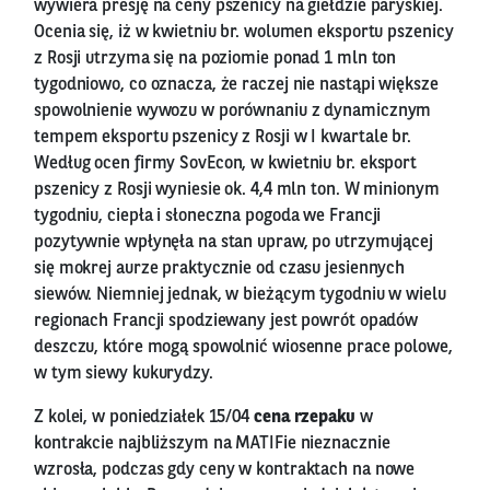
wywiera presję na ceny pszenicy na giełdzie paryskiej.
Ocenia się, iż w kwietniu br. wolumen eksportu pszenicy
z Rosji utrzyma się na poziomie ponad 1 mln ton
tygodniowo, co oznacza, że raczej nie nastąpi większe
spowolnienie wywozu w porównaniu z dynamicznym
tempem eksportu pszenicy z Rosji w I kwartale br.
Według ocen firmy SovEcon, w kwietniu br. eksport
pszenicy z Rosji wyniesie ok. 4,4 mln ton. W minionym
tygodniu, ciepła i słoneczna pogoda we Francji
pozytywnie wpłynęła na stan upraw, po utrzymującej
się mokrej aurze praktycznie od czasu jesiennych
siewów. Niemniej jednak, w bieżącym tygodniu w wielu
regionach Francji spodziewany jest powrót opadów
deszczu, które mogą spowolnić wiosenne prace polowe,
w tym siewy kukurydzy.
Z kolei, w poniedziałek 15/04
cena rzepaku
w
kontrakcie najbliższym na MATIFie nieznacznie
wzrosła, podczas gdy ceny w kontraktach na nowe