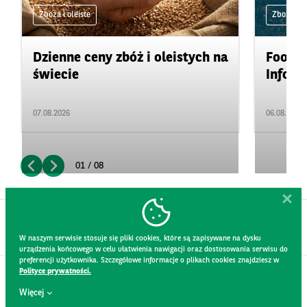
Zboża i oleiste
Zboża i ol
Dzienne ceny zbóż i oleistych na
Food&A
świecie
Inform
07.08.2026
06.08.2026
01 / 08
W naszym serwisie stosuje się pliki cookies, które są zapisywane na dysku
urządzenia końcowego w celu ułatwienia nawigacji oraz dostosowania serwisu do
preferencji użytkownika. Szczegółowe informacje o plikach cookies znajdziesz w
Polityce prywatności.
KONTAKT
Więcej
REGULAMIN STRONY