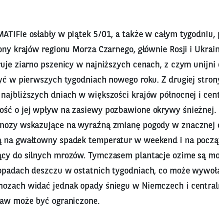
ATIFie osłabły w piątek 5/01, a także w całym tygodniu, p
ony krajów regionu Morza Czarnego, głównie Rosji i Ukrain
ruje ziarno pszenicy w najniższych cenach, z czym unijni
zyć w pierwszych tygodniach nowego roku. Z drugiej stro
najbliższych dniach w większości krajów północnej i cen
ść o jej wpływ na zasiewy pozbawione okrywy śnieżnej.
nozy wskazujące na wyraźną zmianę pogody w znacznej c
 na gwałtowny spadek temperatur w weekend i na począ
cy do silnych mrozów. Tymczasem plantacje ozime są mo
opadach deszczu w ostatnich tygodniach, co może wywoł
ozach widać jednak opady śniegu w Niemczech i centraln
raw może być ograniczone.