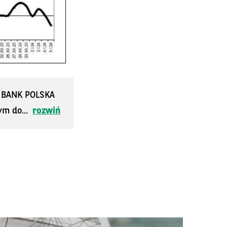
S BANK POLSKA
ym do...
rozwiń