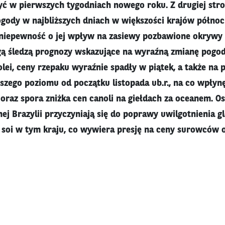
zyć w pierwszych tygodniach nowego roku. Z drugiej str
ody w najbliższych dniach w większości krajów północn
niepewność o jej wpływ na zasiewy pozbawione okrywy ś
ą śledzą prognozy wskazujące na wyraźną zmianę pogod
olei, ceny rzepaku wyraźnie spadły w piątek, a także na 
ższego poziomu od początku listopada ub.r., na co wpłynę
 oraz spora zniżka cen canoli na giełdach za oceanem. O
ej Brazylii przyczyniają się do poprawy uwilgotnienia 
soi w tym kraju, co wywiera presję na ceny surowców o