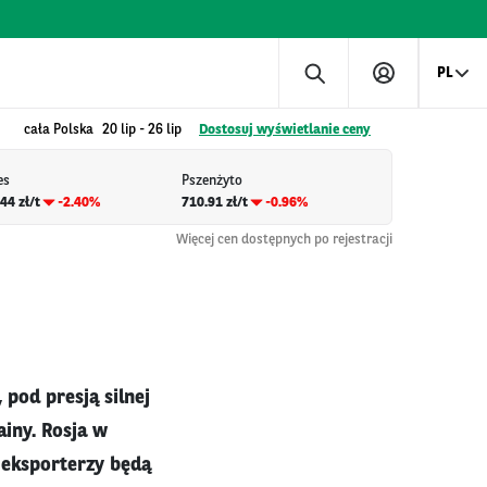
PL
cała Polska
20 lip
-
26 lip
Dostosuj wyświetlanie ceny
es
Pszenżyto
44 zł/t
-2.40%
710.91 zł/t
-0.96%
Więcej cen dostępnych po rejestracji
 pod presją silnej
ainy. Rosja w
i eksporterzy będą