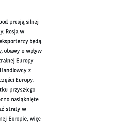
od presją silnej
y. Rosja w
 eksporterzy będą
ny, obawy o wpływ
tralnej Europy
 Handlowcy z
zęści Europy.
tku przyszłego
cno nasiąknięte
ać straty w
ej Europie, więc