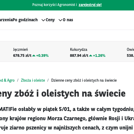
Poznaj korzyści Agronomist i
zarejestruj się!
rzenia
Po godzinach
Ceny
O nas
Jęczmień
Kukurydza
Owi
678.75 zł/t
+
0.39%
887.94 zł/t
+
1.26%
538.
od & Agro
Zboża i oleiste
Dzienne ceny zbóż i oleistych na świecie
ny zbóż i oleistych na świecie
ATIFie osłabły w piątek 5/01, a także w całym tygodniu,
rony krajów regionu Morza Czarnego, głównie Rosji i Ukr
ruje ziarno pszenicy w najniższych cenach, z czym unijn