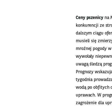
Ceny pszenicy
na M
konkurencji ze str
dalszym ciągu ofe
musieli się zmier
mroźnej pogody w 
wywołały niepewno
uwagą śledzą prog
Prognozy wskazują
tygodnia prowadzą
wodą po obfitych 
uprawach. W progn
zagrożenie dla up