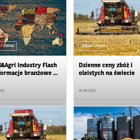
i oleiste
Zboża i oleiste
&Agri Industry Flash
Dzienne ceny zbóż i
formacje branżowe ...
oleistych na świecie
026
06.08.2026