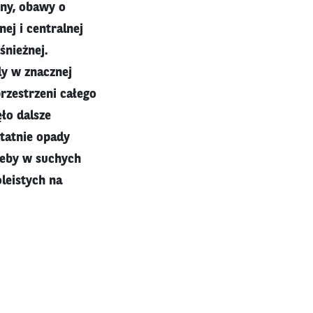
ony, obawy o
ej i centralnej
nieżnej.
y w znacznej
przestrzeni całego
ło dalsze
statnie opady
gleby w suchych
leistych na