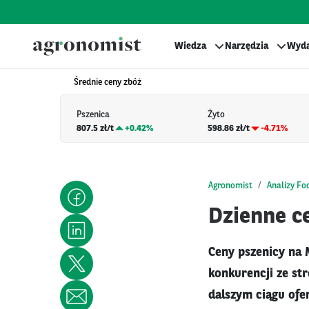
Wiedza
Narzędzia
Wyda
Średnie ceny zbóż
Pszenica
Żyto
807.5 zł/t
+
0.42%
598.86 zł/t
-4.71%
Agronomist
Analizy Fo
Dzienne ce
Ceny pszenicy na M
konkurencji ze st
dalszym ciągu ofe