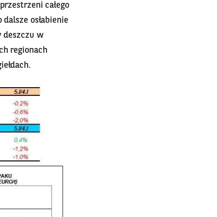
przestrzeni całego
 dalsze osłabienie
dy deszczu w
ych regionach
iełdach.