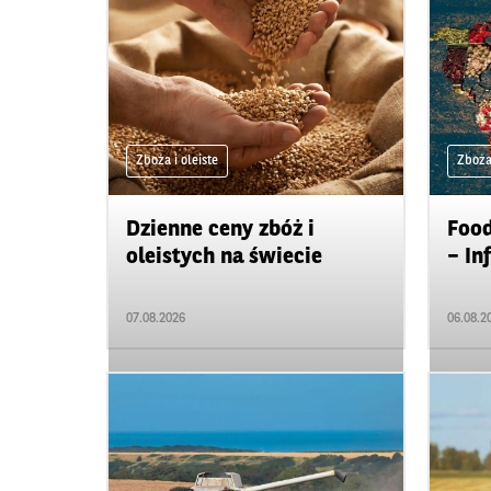
Zboża i oleiste
Zboża 
Dzienne ceny zbóż i
Food
oleistych na świecie
– In
07.08.2026
06.08.2