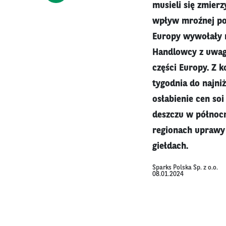
musieli się zmier
wpływ mroźnej pog
Europy wywołały 
Handlowcy z uwag
części Europy. Z k
tygodnia do najni
osłabienie cen soi
deszczu w północn
regionach uprawy 
giełdach.
Sparks Polska Sp. z o.o.
08.01.2024