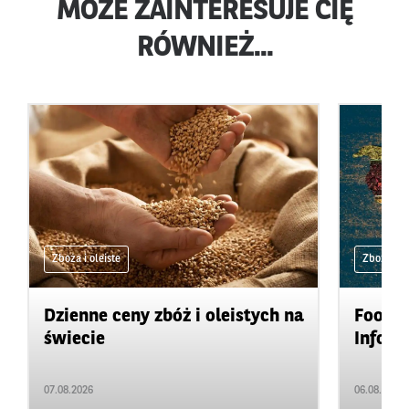
MOŻE ZAINTERESUJE CIĘ
RÓWNIEŻ...
Zboża i oleiste
Zboża i ol
Dzienne ceny zbóż i oleistych na
Food&A
świecie
Inform
07.08.2026
06.08.2026