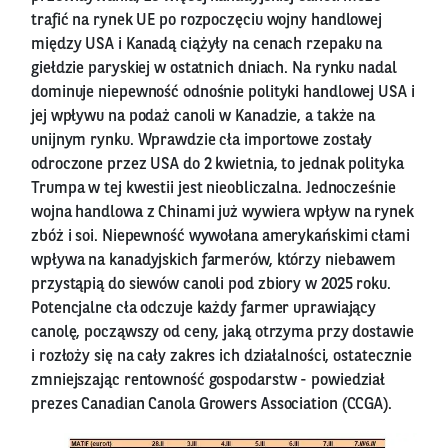
trafić na rynek UE po rozpoczęciu wojny handlowej
między USA i Kanadą ciążyły na cenach rzepaku na
giełdzie paryskiej w ostatnich dniach. Na rynku nadal
dominuje niepewność odnośnie polityki handlowej USA i
jej wpływu na podaż canoli w Kanadzie, a także na
unijnym rynku. Wprawdzie cła importowe zostały
odroczone przez USA do 2 kwietnia, to jednak polityka
Trumpa w tej kwestii jest nieobliczalna. Jednocześnie
wojna handlowa z Chinami już wywiera wpływ na rynek
zbóż i soi. Niepewność wywołana amerykańskimi cłami
wpływa na kanadyjskich farmerów, którzy niebawem
przystąpią do siewów canoli pod zbiory w 2025 roku.
Potencjalne cła odczuje każdy farmer uprawiający
canolę, począwszy od ceny, jaką otrzyma przy dostawie
i rozłoży się na cały zakres ich działalności, ostatecznie
zmniejszając rentowność gospodarstw - powiedział
prezes Canadian Canola Growers Association (CCGA).