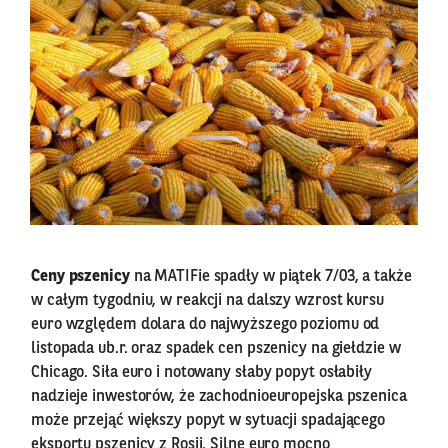
Ceny pszenicy
na MATIFie spadły w piątek 7/03, a także
w całym tygodniu, w reakcji na dalszy wzrost kursu
euro względem dolara do najwyższego poziomu od
listopada ub.r. oraz spadek cen pszenicy na giełdzie w
Chicago. Siła euro i notowany słaby popyt osłabiły
nadzieje inwestorów, że zachodnioeuropejska pszenica
może przejąć większy popyt w sytuacji spadającego
eksportu pszenicy z Rosji. Silne euro mocno