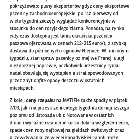
pokrzyżowało plany eksporterów gdyż ceny eksportowe
pszenicy zachodnioeuropejskiej po raz pierwszy od
wielu tygodni zaczęły wyglądać konkurencyjnie w
stosunku do cen rosyjskiego ziarna. Ponadto, na rynku
cały czas dostępna jest tania ukraińska pszenica
paszowa oferowana w cenach 213-215 euro/t, z szybką
dostawą do północnych regionów Niemiec. W minionym
tygodniu, stan upraw pszenicy ozimej we Francji uległ
nieznacznej poprawie, aczkolwiek uczestnicy rynku
nadal obawiają się wystąpienia strat spowodowanych
przez zbyt obfite opady deszczu w ostatnich
miesiącach.
Z kolei,
ceny rzepaku
na MATIFie także spadły w piątek
7/03, jak i na przestrzeni całego tygodnia do najniższego
poziomu od listopada ub.r. Notowane w ostatnich
dniach wyraźne osłabienie kursu dolara względem euro,
spadek cen ropy naftowej na giełdach świtowych oraz
przewidywania, że więcej kanadyjskiej canoli może