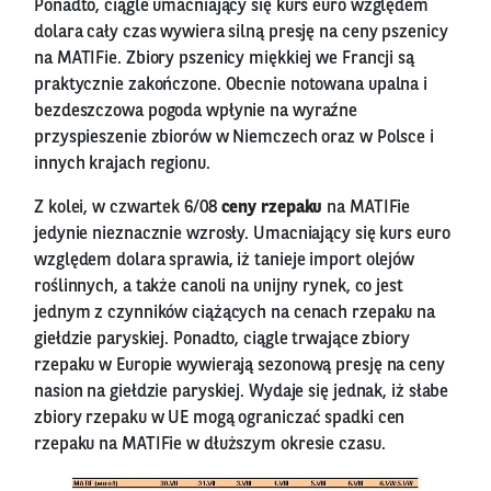
Ponadto, ciągle umacniający się kurs euro względem
dolara cały czas wywiera silną presję na ceny pszenicy
na MATIFie. Zbiory pszenicy miękkiej we Francji są
praktycznie zakończone. Obecnie notowana upalna i
bezdeszczowa pogoda wpłynie na wyraźne
przyspieszenie zbiorów w Niemczech oraz w Polsce i
innych krajach regionu.
Z kolei, w czwartek 6/08
ceny rzepaku
na MATIFie
jedynie nieznacznie wzrosły. Umacniający się kurs euro
względem dolara sprawia, iż tanieje import olejów
roślinnych, a także canoli na unijny rynek, co jest
jednym z czynników ciążących na cenach rzepaku na
giełdzie paryskiej. Ponadto, ciągle trwające zbiory
rzepaku w Europie wywierają sezonową presję na ceny
nasion na giełdzie paryskiej. Wydaje się jednak, iż słabe
zbiory rzepaku w UE mogą ograniczać spadki cen
rzepaku na MATIFie w dłuższym okresie czasu.