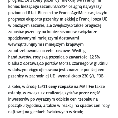
prognoz, że zapasy pszenicy miękkiej we Francji na
koniec bieżącego sezonu 2023/24 osiągną najwyższy
poziom od 6 lat. Biuro rolne FranceAgriMer zwiększyło
prognozę eksportu pszenicy miękkiej z Francji poza UE
w bieżącym sezonie, ale zwiększyło także prognozę
zapasów pszenicy na koniec sezonu w związku ze
spodziewanymi mniejszymi dostawami
wewnątrzunijnymi i mniejszym krajowym
zapotrzebowania na cele paszowe. Według
handlowców, rosyjska pszenica o zawartości 12,5%
białka z dostawą do portów Morza Czarnego w grudniu
w dalszym ciągu oferowana jest znacznie poniżej cen
pszenicy w zachodniej UE i wynosi około 230 $/t, FOB.
Z kolei, w środę 15/11
ceny rzepaku
na MATIFie także
osłabły, w związku z realizacją zysków przez część
inwestorów po wyraźnym odbiciu cen rzepaku na
początku tygodnia, a także w reakcji na spadek cen ropy
naftowej na giełdach światowych w środę.