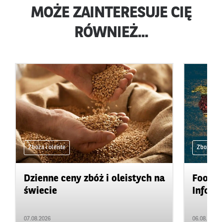
MOŻE ZAINTERESUJE CIĘ
RÓWNIEŻ...
Zboża i oleiste
Zboża i ol
Dzienne ceny zbóż i oleistych na
Food&A
świecie
Inform
07.08.2026
06.08.2026