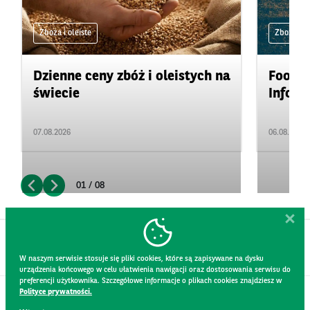
Zboża i oleiste
Zboża i ol
Dzienne ceny zbóż i oleistych na
Food&A
świecie
Inform
07.08.2026
06.08.2026
01 / 08
W naszym serwisie stosuje się pliki cookies, które są zapisywane na dysku
urządzenia końcowego w celu ułatwienia nawigacji oraz dostosowania serwisu do
preferencji użytkownika. Szczegółowe informacje o plikach cookies znajdziesz w
Polityce prywatności.
KONTAKT