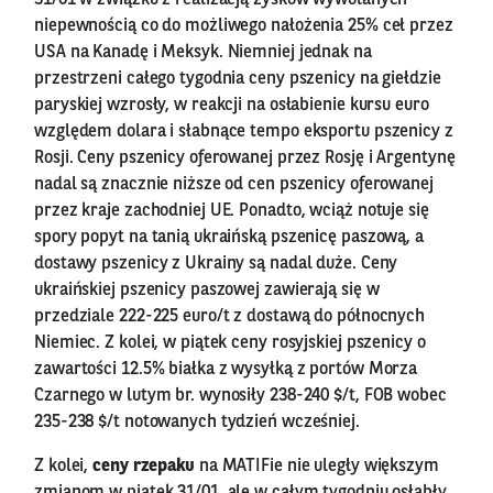
niepewnością co do możliwego nałożenia 25% ceł przez
USA na Kanadę i Meksyk. Niemniej jednak na
przestrzeni całego tygodnia ceny pszenicy na giełdzie
paryskiej wzrosły, w reakcji na osłabienie kursu euro
względem dolara i słabnące tempo eksportu pszenicy z
Rosji. Ceny pszenicy oferowanej przez Rosję i Argentynę
nadal są znacznie niższe od cen pszenicy oferowanej
przez kraje zachodniej UE. Ponadto, wciąż notuje się
spory popyt na tanią ukraińską pszenicę paszową, a
dostawy pszenicy z Ukrainy są nadal duże. Ceny
ukraińskiej pszenicy paszowej zawierają się w
przedziale 222-225 euro/t z dostawą do północnych
Niemiec. Z kolei, w piątek ceny rosyjskiej pszenicy o
zawartości 12.5% białka z wysyłką z portów Morza
Czarnego w lutym br. wynosiły 238-240 $/t, FOB wobec
235-238 $/t notowanych tydzień wcześniej.
Z kolei,
ceny rzepaku
na MATIFie nie uległy większym
zmianom w piątek 31/01, ale w całym tygodniu osłabły.