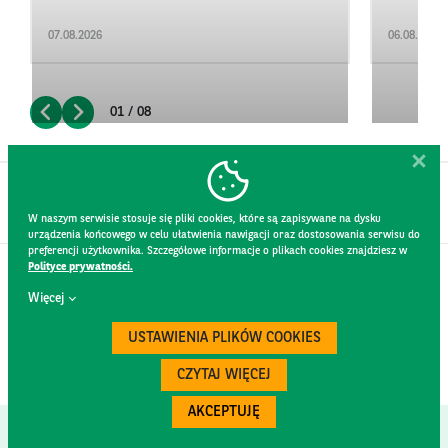
07.08.2026
06.08.2026
01 / 08
W naszym serwisie stosuje się pliki cookies, które są zapisywane na dysku
urządzenia końcowego w celu ułatwienia nawigacji oraz dostosowania serwisu do
preferencji użytkownika. Szczegółowe informacje o plikach cookies znajdziesz w
Polityce prywatności.
KONTAKT
Więcej
REGULAMIN STRONY
POLITYKA PRYWATNOŚCI
USTAWIENIA PLIKÓW COOKIES
RODO
BEZPIECZEŃSTWO
CZYTAJ WIĘCEJ
AKCEPTUJĘ
Created by
300.codes