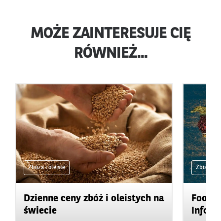
MOŻE ZAINTERESUJE CIĘ
RÓWNIEŻ...
Zboża i oleiste
Zboża i ol
Dzienne ceny zbóż i oleistych na
Food&A
świecie
Inform