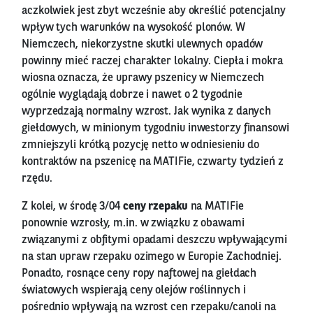
aczkolwiek jest zbyt wcześnie aby określić potencjalny
wpływ tych warunków na wysokość plonów. W
Niemczech, niekorzystne skutki ulewnych opadów
powinny mieć raczej charakter lokalny. Ciepła i mokra
wiosna oznacza, że uprawy pszenicy w Niemczech
ogólnie wyglądają dobrze i nawet o 2 tygodnie
wyprzedzają normalny wzrost. Jak wynika z danych
giełdowych, w minionym tygodniu inwestorzy finansowi
zmniejszyli krótką pozycję netto w odniesieniu do
kontraktów na pszenicę na MATIFie, czwarty tydzień z
rzędu.
Z kolei, w środę 3/04
ceny rzepaku
na MATIFie
ponownie wzrosły, m.in. w związku z obawami
związanymi z obfitymi opadami deszczu wpływającymi
na stan upraw rzepaku ozimego w Europie Zachodniej.
Ponadto, rosnące ceny ropy naftowej na giełdach
światowych wspierają ceny olejów roślinnych i
pośrednio wpływają na wzrost cen rzepaku/canoli na