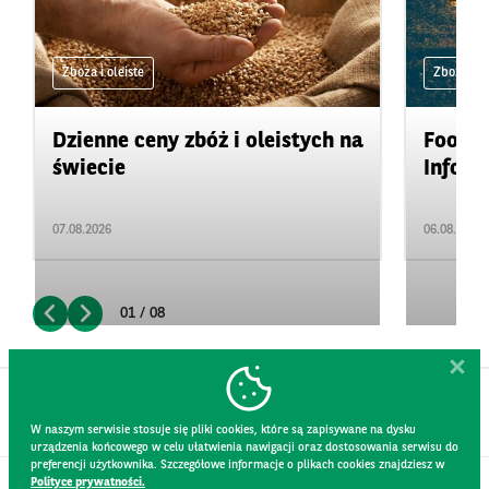
Zboża i oleiste
Zboża i ol
Dzienne ceny zbóż i oleistych na
Food&A
świecie
Inform
07.08.2026
06.08.2026
01 / 08
W naszym serwisie stosuje się pliki cookies, które są zapisywane na dysku
urządzenia końcowego w celu ułatwienia nawigacji oraz dostosowania serwisu do
preferencji użytkownika. Szczegółowe informacje o plikach cookies znajdziesz w
Polityce prywatności.