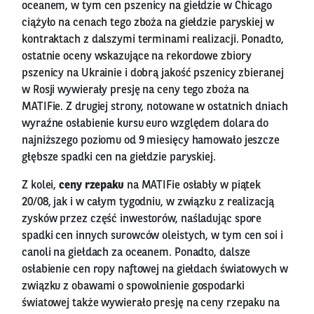
oceanem, w tym cen pszenicy na giełdzie w Chicago
ciążyło na cenach tego zboża na giełdzie paryskiej w
kontraktach z dalszymi terminami realizacji. Ponadto,
ostatnie oceny wskazujące na rekordowe zbiory
pszenicy na Ukrainie i dobrą jakość pszenicy zbieranej
w Rosji wywierały presję na ceny tego zboża na
MATIFie. Z drugiej strony, notowane w ostatnich dniach
wyraźne osłabienie kursu euro względem dolara do
najniższego poziomu od 9 miesięcy hamowało jeszcze
głębsze spadki cen na giełdzie paryskiej.
Z kolei,
ceny rzepaku
na MATIFie osłabły w piątek
20/08, jak i w całym tygodniu, w związku z realizacją
zysków przez część inwestorów, naśladując spore
spadki cen innych surowców oleistych, w tym cen soi i
canoli na giełdach za oceanem. Ponadto, dalsze
osłabienie cen ropy naftowej na giełdach światowych w
związku z obawami o spowolnienie gospodarki
światowej także wywierało presję na ceny rzepaku na