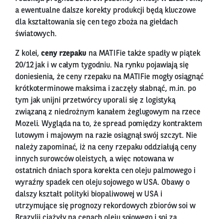
a ewentualne dalsze korekty produkcji będą kluczowe
dla kształtowania się cen tego zboża na giełdach
światowych.
Z kolei,
ceny rzepaku
na MATIFie także spadły w piątek
20/12 jak i w całym tygodniu. Na rynku pojawiają się
doniesienia, że ceny rzepaku na MATIFie mogły osiągnąć
krótkoterminowe maksima i zaczęły słabnąć, m.in. po
tym jak unijni przetwórcy uporali się z logistyką
związaną z niedrożnym kanałem żeglugowym na rzece
Mozeli. Wygląda na to, że spread pomiędzy kontraktem
lutowym i majowym na razie osiągnął swój szczyt. Nie
należy zapominać, iż na ceny rzepaku oddziałują ceny
innych surowców oleistych, a więc notowana w
ostatnich dniach spora korekta cen oleju palmowego i
wyraźny spadek cen oleju sojowego w USA. Obawy o
dalszy kształt polityki biopaliwowej w USA i
utrzymujące się prognozy rekordowych zbiorów soi w
Brazylii ciążyły na cenach oleju sojowego i soi za