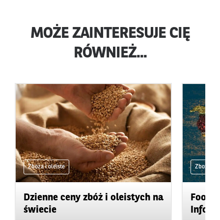
MOŻE ZAINTERESUJE CIĘ
RÓWNIEŻ...
Zboża i oleiste
Zboża i ol
Dzienne ceny zbóż i oleistych na
Food&A
świecie
Inform