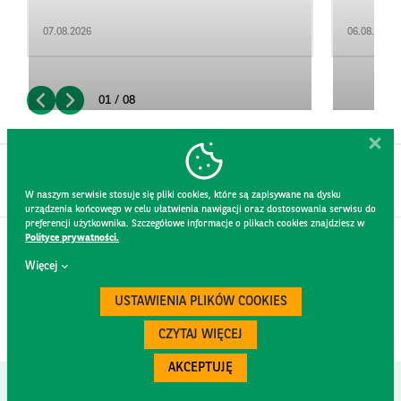
07.08.2026
06.08.2026
01 / 08
W naszym serwisie stosuje się pliki cookies, które są zapisywane na dysku
urządzenia końcowego w celu ułatwienia nawigacji oraz dostosowania serwisu do
preferencji użytkownika. Szczegółowe informacje o plikach cookies znajdziesz w
Polityce prywatności.
KONTAKT
Więcej
REGULAMIN STRONY
POLITYKA PRYWATNOŚCI
USTAWIENIA PLIKÓW COOKIES
RODO
BEZPIECZEŃSTWO
CZYTAJ WIĘCEJ
AKCEPTUJĘ
Created by
300.codes