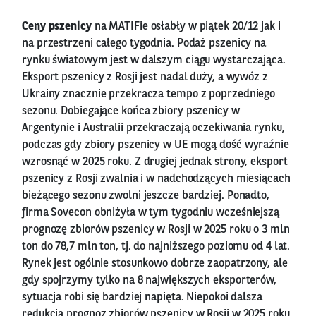
Ceny pszenicy
na MATIFie osłabły w piątek 20/12 jak i
na przestrzeni całego tygodnia. Podaż pszenicy na
rynku światowym jest w dalszym ciągu wystarczająca.
Eksport pszenicy z Rosji jest nadal duży, a wywóz z
Ukrainy znacznie przekracza tempo z poprzedniego
sezonu. Dobiegające końca zbiory pszenicy w
Argentynie i Australii przekraczają oczekiwania rynku,
podczas gdy zbiory pszenicy w UE mogą dość wyraźnie
wzrosnąć w 2025 roku. Z drugiej jednak strony, eksport
pszenicy z Rosji zwalnia i w nadchodzących miesiącach
bieżącego sezonu zwolni jeszcze bardziej. Ponadto,
firma Sovecon obniżyła w tym tygodniu wcześniejszą
prognozę zbiorów pszenicy w Rosji w 2025 roku o 3 mln
ton do 78,7 mln ton, tj. do najniższego poziomu od 4 lat.
Rynek jest ogólnie stosunkowo dobrze zaopatrzony, ale
gdy spojrzymy tylko na 8 największych eksporterów,
sytuacja robi się bardziej napięta. Niepokoi dalsza
redukcja prognoz zbiorów pszenicy w Rosji w 2025 roku,