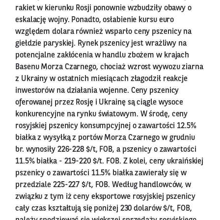
rakiet w kierunku Rosji ponownie wzbudziły obawy o
eskalację wojny. Ponadto, osłabienie kursu euro
względem dolara również wsparło ceny pszenicy na
giełdzie paryskiej. Rynek pszenicy jest wrażliwy na
potencjalne zakłócenia w handlu zbożem w krajach
Basenu Morza Czarnego, chociaż wzrost wywozu ziarna
z Ukrainy w ostatnich miesiącach złagodził reakcje
inwestorów na działania wojenne. Ceny pszenicy
oferowanej przez Rosję i Ukrainę są ciągle wysoce
konkurencyjne na rynku światowym. W środę, ceny
rosyjskiej pszenicy konsumpcyjnej o zawartości 12.5%
białka z wysyłką z portów Morza Czarnego w grudniu
br. wynosiły 226-228 $/t, FOB, a pszenicy o zawartości
11.5% białka - 219-220 $/t. FOB. Z kolei, ceny ukraińskiej
pszenicy o zawartości 11.5% białka zawierały się w
przedziale 225-227 $/t, FOB. Według handlowców, w
związku z tym iż ceny eksportowe rosyjskiej pszenicy
cały czas kształtują się poniżej 230 dolarów $/t, FOB,