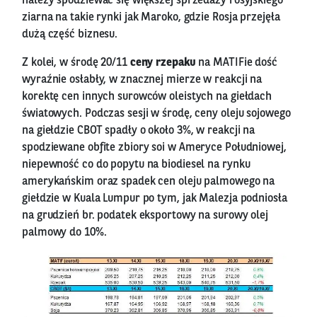
należy spodziewać się większej sprzedaży rosyjskiego
ziarna na takie rynki jak Maroko, gdzie Rosja przejęła
dużą część biznesu.
Z kolei, w środę 20/11
ceny rzepaku
na MATIFie dość
wyraźnie osłabły, w znacznej mierze w reakcji na
korektę cen innych surowców oleistych na giełdach
światowych. Podczas sesji w środę, ceny oleju sojowego
na giełdzie CBOT spadły o około 3%, w reakcji na
spodziewane obfite zbiory soi w Ameryce Południowej,
niepewność co do popytu na biodiesel na rynku
amerykańskim oraz spadek cen oleju palmowego na
giełdzie w Kuala Lumpur po tym, jak Malezja podniosła
na grudzień br. podatek eksportowy na surowy olej
palmowy do 10%.