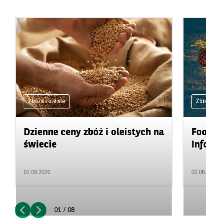
Zboża i oleiste
Zboża i ol
Dzienne ceny zbóż i oleistych na
Food&A
świecie
Inform
07.08.2026
06.08.2026
01 / 08