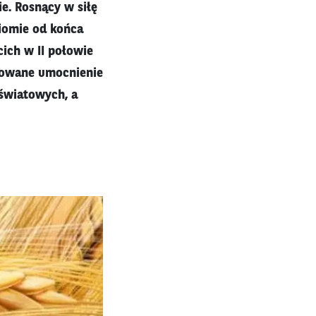
e. Rosnący w siłę
ziomie od końca
cich w II połowie
otowane umocnienie
 światowych, a