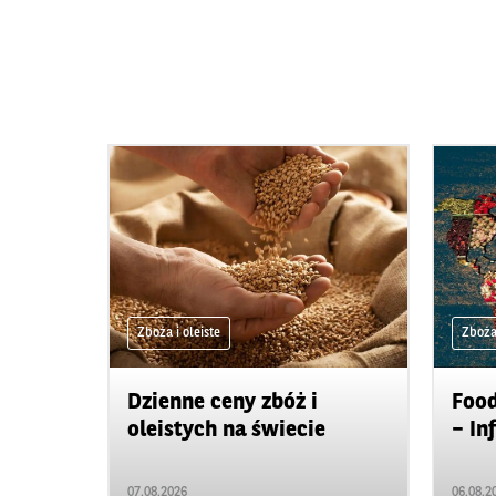
Zboża i oleiste
Zboża 
Dzienne ceny zbóż i
Food
oleistych na świecie
– In
07.08.2026
06.08.2