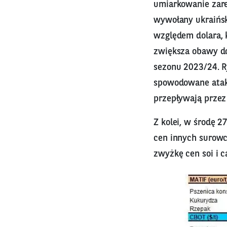
umiarkowanie zare
wywołany ukraińsk
względem dolara, k
zwiększa obawy do
sezonu 2023/24. R
spowodowane atak
przepływają przez
Z kolei, w środę 
cen innych surowc
zwyżkę cen soi i c