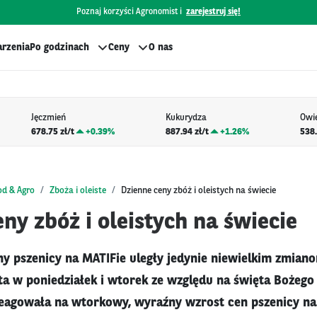
Poznaj korzyści Agronomist i
zarejestruj się!
rzenia
Po godzinach
Ceny
O nas
Jęczmień
Kukurydza
Owi
678.75 zł/t
+
0.39%
887.94 zł/t
+
1.26%
538.
od & Agro
Zboża i oleiste
Dzienne ceny zbóż i oleistych na świecie
ny zbóż i oleistych na świecie
y pszenicy na MATIFie uległy jedynie niewielkim zmiano
ta w poniedziałek i wtorek ze względu na święta Bożego
agowała na wtorkowy, wyraźny wzrost cen pszenicy na 