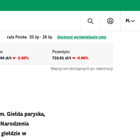
PL
cała Polska
20 lip
-
26 lip
Dostosuj wyświetlanie ceny
es
Pszenżyto
44 zł/t
-2.40%
710.91 zł/t
-0.96%
Więcej cen dostępnych po rejestracji
m. Giełda paryska,
 Narodzenia
giełdzie w