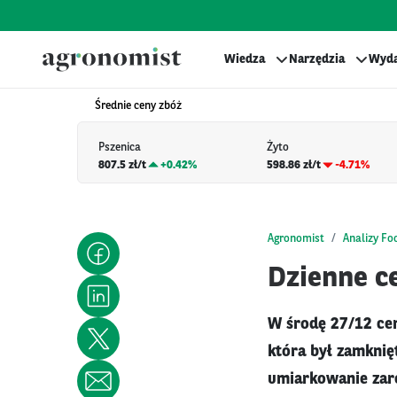
Wiedza
Narzędzia
Wyda
Średnie ceny zbóż
Pszenica
Żyto
807.5 zł/t
+
0.42%
598.86 zł/t
-4.71%
Agronomist
Analizy Fo
Dzienne ce
W środę 27/12 cen
która był zamknię
umiarkowanie zare