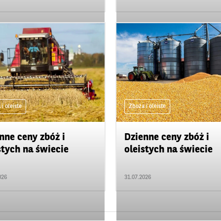
i oleiste
Zboża i oleiste
nne ceny zbóż i
Dzienne ceny zbóż i
stych na świecie
oleistych na świecie
026
31.07.2026