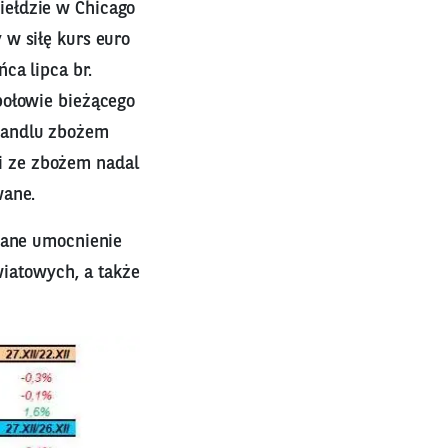
iełdzie w Chicago
 w siłę kurs euro
ca lipca br.
połowie bieżącego
handlu zbożem
i ze zbożem nadal
wane.
wane umocnienie
wiatowych, a także