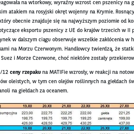
agowała na wtorkowy, wyraźny wzrost cen pszenicy na g
im atakiem na rosyjski okręt wojenny na Krymie. Rosnący
tóry obecnie znajduje się na najwyższym poziomie od koń
tyczące eksportu pszenicy z UE do krajów trzecich w II 
ynek w dalszym ciągu obserwuje wszelkie zakłócenia w 
ami na Morzu Czerwonym. Handlowcy twierdzą, że statk
 Suez i Morze Czerwone, choć niektóre zostały przekiero
27/12
ceny rzepaku
na MATIFie wzrosły, w reakcji na noto
ów oleistych, w tym cen olejów roślinnych na giełdach ś
anoli na giełdach za oceanem.