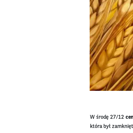
W środę 27/12
cen
która był zamknię