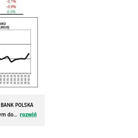
S BANK POLSKA
ym do...
rozwiń