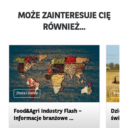
MOŻE ZAINTERESUJE CIĘ
RÓWNIEŻ...
Zboża i oleiste
Zboża i ol
Food&Agri Industry Flash –
Dzienn
Informacje branżowe ...
świeci