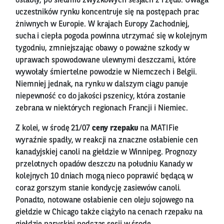
osłabły, po siedmiu zwyżkowych sesjach z rzędu. Uwaga
uczestników rynku koncentruje się na postępach prac
żniwnych w Europie. W krajach Europy Zachodniej,
sucha i ciepła pogoda powinna utrzymać się w kolejnym
tygodniu, zmniejszając obawy o poważne szkody w
uprawach spowodowane ulewnymi deszczami, które
wywołały śmiertelne powodzie w Niemczech i Belgii.
Niemniej jednak, na rynku w dalszym ciągu panuje
niepewność co do jakości pszenicy, która zostanie
zebrana w niektórych regionach Francji i Niemiec.
Z kolei, w środę 21/07
ceny rzepaku
na MATIFie
wyraźnie spadły, w reakcji na znaczne osłabienie cen
kanadyjskiej canoli na giełdzie w Winnipeg. Prognozy
przelotnych opadów deszczu na południu Kanady w
kolejnych 10 dniach mogą nieco poprawić będącą w
coraz gorszym stanie kondycję zasiewów canoli.
Ponadto, notowane osłabienie cen oleju sojowego na
giełdzie w Chicago także ciążyło na cenach rzepaku na